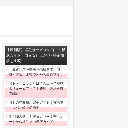
【最新版】増毛サービスの口コミ徹
底ガイド｜自然な仕上がり×料金相
場を比較
【最新】増毛効果を徹底解説｜期
間・方法・比較でわかる最適プラン
増毛クリニックとは？人工毛で即効
ボリュームアップ！費用・方法を徹
底解説
増毛の年間費用完全ガイド｜方法別
コスパ比較＆節約術
生え際の薄毛を即日カバー！増毛シ
ートから植毛まで徹底ガイド