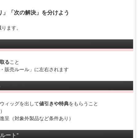
り」「次の解決」を分けよう
減ります。
取る
こと
要・販売ルール」に左右されます
）
るウィッグを出して
値引きや特典
をもらうこと
り）
ド進呈（対象外製品など条件あり）
ルート”