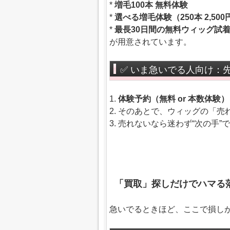
*
増毛100本 無料体験
*
選べる増毛体験（250本 2,500円／
*
最長30日間の無料ウィッグ試
が用意されています。
✅ いま急いでる人向け：
1.
体験予約（無料 or 本数体験）
2. そのあとで、ウィッグの「
3. 売れないなら迷わず“次の手”
「買取」探しだけでハマる
急いでるときほど、ここで損し