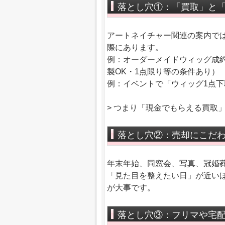
落とし穴①：「買取」と
アートネイチャー関連の案内で
際にあります。
例：オーダーメイドウィッグ成
製OK・1点限り等の条件あり）
例：イベントで「ウィッグ1点下
> つまり「現金でもらえる買取
落とし穴②：売却にこだわ
年末年始、同窓会、写真、冠婚
「見た目を整えたい日」が近い
が大事です。
落とし穴③：フリマや宅