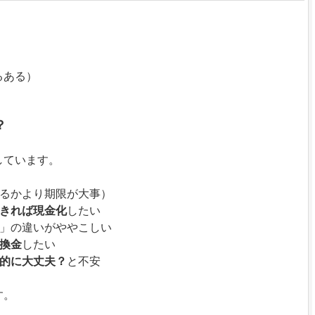
るある）
？
しています。
るかより期限が大事）
きれば現金化
したい
分」の違いがややこしい
換金
したい
的に大丈夫？
と不安
す。