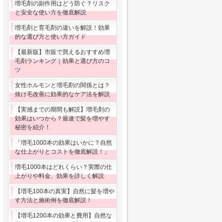
増毛剤の副作用はどう防ぐ？リスク
と安全な使い方を徹底解説
増毛剤と育毛剤の違いを解説！効果
的な選び方と使い方ガイド
【最新版】市販で買えるおすすめ増
毛剤ランキング｜効果と選び方のコ
ツ
女性ホルモンと増毛剤の関係とは？
抜け毛改善に効果的なケア法を解説
【実感までの期間も解説】増毛剤の
効果はいつから？最速で髪を増やす
秘密を紹介！
「増毛1000本の効果はいかに？自然
な仕上がりとコストを徹底解説！」
増毛1000本はどれくらい？実際の仕
上がりや料金、効果を詳しく解説
【増毛100本の真実】自然に髪を増や
す方法と施術例を徹底解説！
【増毛1200本の効果と費用】自然な