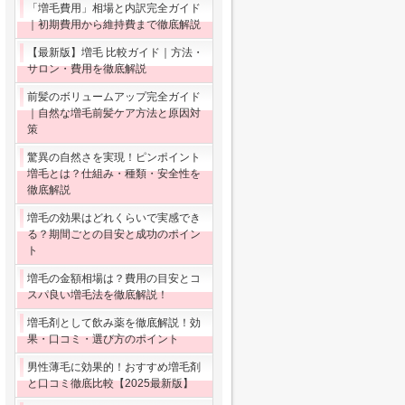
「増毛費用」相場と内訳完全ガイド
｜初期費用から維持費まで徹底解説
【最新版】増毛 比較ガイド｜方法・
サロン・費用を徹底解説
前髪のボリュームアップ完全ガイド
｜自然な増毛前髪ケア方法と原因対
策
驚異の自然さを実現！ピンポイント
増毛とは？仕組み・種類・安全性を
徹底解説
増毛の効果はどれくらいで実感でき
る？期間ごとの目安と成功のポイン
ト
増毛の金額相場は？費用の目安とコ
スパ良い増毛法を徹底解説！
増毛剤として飲み薬を徹底解説！効
果・口コミ・選び方のポイント
男性薄毛に効果的！おすすめ増毛剤
と口コミ徹底比較【2025最新版】