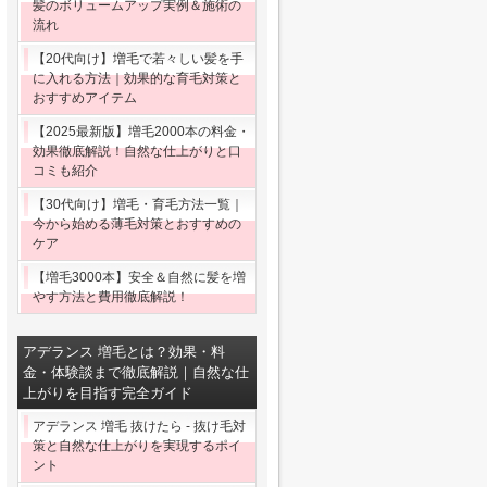
髪のボリュームアップ実例＆施術の
流れ
【20代向け】増毛で若々しい髪を手
に入れる方法｜効果的な育毛対策と
おすすめアイテム
【2025最新版】増毛2000本の料金・
効果徹底解説！自然な仕上がりと口
コミも紹介
【30代向け】増毛・育毛方法一覧｜
今から始める薄毛対策とおすすめの
ケア
【増毛3000本】安全＆自然に髪を増
やす方法と費用徹底解説！
アデランス 増毛とは？効果・料
金・体験談まで徹底解説｜自然な仕
上がりを目指す完全ガイド
アデランス 増毛 抜けたら - 抜け毛対
策と自然な仕上がりを実現するポイ
ント