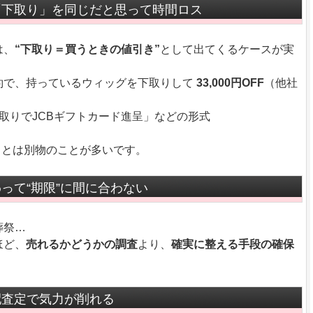
「下取り」を同じだと思って時間ロス
は、
“下取り＝買うときの値引き”
として出てくるケースが実
約で、持っているウィッグを下取りして
33,000円OFF
（他社
取りでJCBギフトカード進呈」などの形式
」とは別物のことが多いです。
って“期限”に間に合わない
葬祭…
ほど、
売れるかどうかの調査
より、
確実に整える手段の確保
配査定で気力が削れる