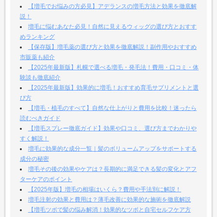
【増毛でお悩みの方必見】アデランスの増毛方法と効果を徹底解
説！
増毛に悩むあなた必見！自然に見えるウィッグの選び方とおすす
めランキング
【保存版】増毛薬の選び方と効果を徹底解説！副作用やおすすめ
市販薬も紹介
【2025年最新版】札幌で選べる増毛・発毛法！費用・口コミ・体
験談も徹底紹介
【2025年最新版】効果的に増毛！おすすめ育毛サプリメントと選
び方
【増毛・植毛のすべて】自然な仕上がりと費用を比較！迷ったら
読むべきガイド
【増毛スプレー徹底ガイド】効果や口コミ、選び方までわかりや
すく解説！
増毛に効果的な成分一覧｜髪のボリュームアップをサポートする
成分の秘密
増毛その後の効果やケアは？長期的に満足できる髪の変化とアフ
ターケアのポイント
【2025年版】増毛の相場はいくら？費用や手法別に解説！
増毛注射の効果と費用は？薄毛改善に効果的な施術を徹底解説
【増毛ツボで髪の悩み解消！効果的なツボと自宅セルフケア方