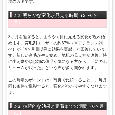
功のカギです。
2-2. 明らかな変化が見える時期（3〜6ヶ
月）
3ヶ月を過ぎると、ようやく目に見える変化が現れ始
めます。育毛剤ユーザーの約67%（※アデランス調
べ）が「4ヶ月目以降に効果を実感」と回答していま
す。新しい産毛が生え始め、地肌の見え方が改善。特
に生え際や頭頂部の薄毛が気になる方から、「髪のボ
リュームが戻った」という声が多く聞かれます。
この時期のポイントは「写真で比較すること」。毎月
同じ条件で撮影すると、変化がわかりやすくなります
よ。
2-3. 持続的な効果と定着までの期間（6ヶ月
以上）