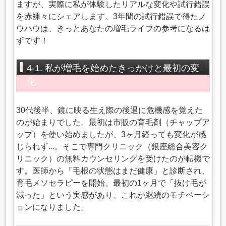
ますが、実際に私が体験したリアルな変化や試行錯誤
を赤裸々にシェアします。3年間の試行錯誤で得たノ
ウハウは、きっとあなたの増毛ライフの参考になるは
ずです！
4-1. 私が増毛を始めたきっかけと最初の変
化
30代後半、鏡に映る生え際の後退に危機感を覚えた
のが始まりでした。最初は市販の育毛剤（チャップア
ップ）を使い始めましたが、3ヶ月経っても変化が感
じられず...。そこで専門クリニック（銀座総合美容ク
リニック）の無料カウンセリングを受けたのが転機で
す。医師から「毛根の状態はまだ健康」と診断され、
育毛メソセラピーを開始。最初の1ヶ月で「抜け毛が
減った」という実感があり、これが継続のモチベーシ
ョンになりました。