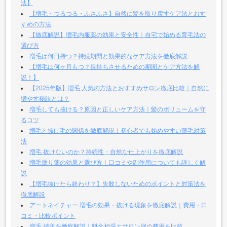
法】
【増毛・つるつる・ふさふさ】自然に髪を取り戻すケア法とおす
すめの方法
【徹底解説】増毛内服薬の効果と安全性｜自宅で始める育毛法の
選び方
増毛は何日持つ？持続期間と効果的なケア方法を徹底解説
【増毛は何ヶ月もつ？長持ちさせるための期間とケア方法を解
説！】
【2025年版】増毛 人気の方法とおすすめサロン徹底比較｜自然に
増やす秘訣とは？
増毛しても抜ける？原因と正しいケア方法｜髪のボリュームを守
るコツ
増毛と抜け毛の関係を徹底解説！初心者でも始めやすい薄毛対策
法
増毛 抜けないのか？持続性・自然な仕上がりを徹底解説
増毛塗り薬の効果と選び方｜口コミや副作用についても詳しく解
説
【増毛抜けたら終わり？】失敗しないためのポイントと対策法を
徹底解説
アートネイチャー 増毛の効果・抜ける現象を徹底解説｜費用・口
コミ・比較ポイント
増毛 値段を徹底解説｜料金相場とサロン別の費用を比較