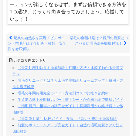
ーティンが楽しくなるはず。まずは信頼できる方法を
1つ選び、じっくり向き合ってみましょう。応援して
います！
驚異の自然さを実現！ピンポイ
増毛の金額相場は？費用の目安とコ
ント増毛とは？仕組み・種類・安全
スパ良い増毛法を徹底解説！
性を徹底解説
カテゴリ内エントリ
【最新】増毛効果を徹底解説｜期間・方法・比較でわかる最適プ
ラン
増毛クリニックとは？人工毛で即効ボリュームアップ！費用・方
法を徹底解説
増毛の年間費用完全ガイド｜方法別コスパ比較＆節約術
生え際の薄毛を即日カバー！増毛シートから植毛まで徹底ガイド
「増毛費用」相場と内訳完全ガイド｜初期費用から維持費まで徹
底解説
【最新版】増毛 比較ガイド｜方法・サロン・費用を徹底解説
前髪のボリュームアップ完全ガイド｜自然な増毛前髪ケア方法と
原因対策