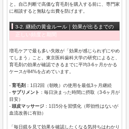
と。自己判断で高価な育毛剤を購入する前に、専門家
に相談すると無駄な出費を防げます。
3-2. 継続の黄金ルール｜効果が出るまでの
正しい頻度と期間
増毛ケアで最も多い失敗が「効果が感じられずにやめ
てしまう」こと。東京医科歯科大学の研究によると、
育毛剤の効果が確認できるまでに平均3-6ヶ月かかる
ケースが84%を占めています。
-
育毛剤
：1日2回（朝晩）の使用を最低3ヶ月継続
-
サプリメント
：毎日決まった時間に摂取（3-6ヶ月が
目安）
-
頭皮マッサージ
：1日5分を習慣化（即効性はないが
血流改善に有効）
「毎日鏡を見て効果を確認したくなる気持ちはわかり