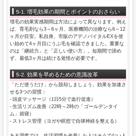
5-1. 増毛効果の期間とポイントのおさらい
増毛の効果実感期間は方法によって異なります。例え
ば、育毛剤なら3～6ヶ月、医療機関の治療なら6～12
ヶ月が目安。私自身、市販のアデノバイタルEXを使
い始めて4ヶ月目にうぶ毛を確認できました。重要な
のは「継続力」と「正しい使い方」。短期間で諦め
ず、最低3ヶ月は続ける覚悟が必要です。
5-2. 効果を早めるための意識改革
「ただ使うだけ」から脱却しましょう。効果を加速さ
せる3つの習慣：
- 頭皮マッサージ（1日5分で血行促進）
- 生活リズム改善（22時～2時の「ゴールデンタイ
ム」就寝）
- ストレス管理（ヨガや瞑想で自律神経を整える）
ある調査では、生活習慣を改善した人はそうでない人