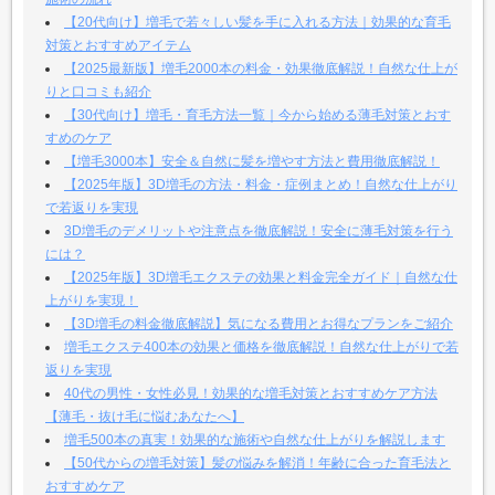
【20代向け】増毛で若々しい髪を手に入れる方法｜効果的な育毛
対策とおすすめアイテム
【2025最新版】増毛2000本の料金・効果徹底解説！自然な仕上が
りと口コミも紹介
【30代向け】増毛・育毛方法一覧｜今から始める薄毛対策とおす
すめのケア
【増毛3000本】安全＆自然に髪を増やす方法と費用徹底解説！
【2025年版】3D増毛の方法・料金・症例まとめ！自然な仕上がり
で若返りを実現
3D増毛のデメリットや注意点を徹底解説！安全に薄毛対策を行う
には？
【2025年版】3D増毛エクステの効果と料金完全ガイド｜自然な仕
上がりを実現！
【3D増毛の料金徹底解説】気になる費用とお得なプランをご紹介
増毛エクステ400本の効果と価格を徹底解説！自然な仕上がりで若
返りを実現
40代の男性・女性必見！効果的な増毛対策とおすすめケア方法
【薄毛・抜け毛に悩むあなたへ】
増毛500本の真実！効果的な施術や自然な仕上がりを解説します
【50代からの増毛対策】髪の悩みを解消！年齢に合った育毛法と
おすすめケア