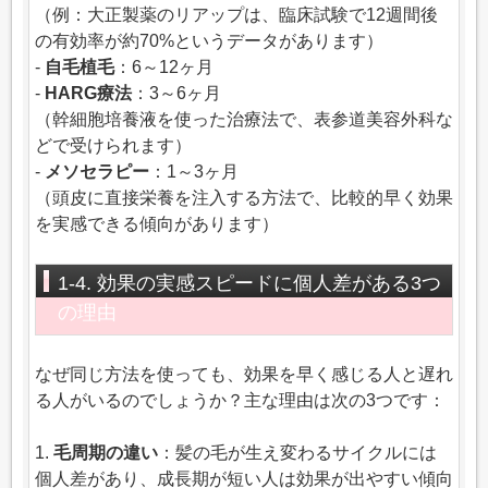
（例：大正製薬のリアップは、臨床試験で12週間後
の有効率が約70%というデータがあります）
-
自毛植毛
：6～12ヶ月
-
HARG療法
：3～6ヶ月
（幹細胞培養液を使った治療法で、表参道美容外科な
どで受けられます）
-
メソセラピー
：1～3ヶ月
（頭皮に直接栄養を注入する方法で、比較的早く効果
を実感できる傾向があります）
1-4. 効果の実感スピードに個人差がある3つ
の理由
なぜ同じ方法を使っても、効果を早く感じる人と遅れ
る人がいるのでしょうか？主な理由は次の3つです：
1.
毛周期の違い
：髪の毛が生え変わるサイクルには
個人差があり、成長期が短い人は効果が出やすい傾向