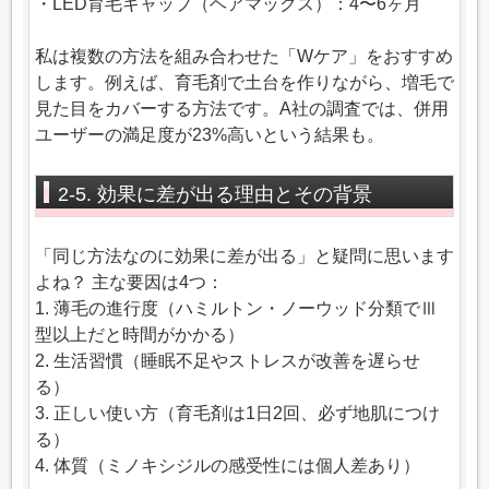
・LED育毛キャップ（ヘアマックス）：4〜6ヶ月
私は複数の方法を組み合わせた「Wケア」をおすすめ
します。例えば、育毛剤で土台を作りながら、増毛で
見た目をカバーする方法です。A社の調査では、併用
ユーザーの満足度が23%高いという結果も。
2-5. 効果に差が出る理由とその背景
「同じ方法なのに効果に差が出る」と疑問に思います
よね？ 主な要因は4つ：
1. 薄毛の進行度（ハミルトン・ノーウッド分類でⅢ
型以上だと時間がかかる）
2. 生活習慣（睡眠不足やストレスが改善を遅らせ
る）
3. 正しい使い方（育毛剤は1日2回、必ず地肌につけ
る）
4. 体質（ミノキシジルの感受性には個人差あり）