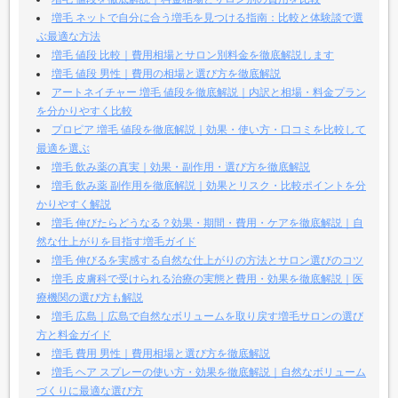
増毛 ネットで自分に合う増毛を見つける指南：比較と体験談で選
ぶ最適な方法
増毛 値段 比較｜費用相場とサロン別料金を徹底解説します
増毛 値段 男性｜費用の相場と選び方を徹底解説
アートネイチャー 増毛 値段を徹底解説｜内訳と相場・料金プラン
を分かりやすく比較
プロピア 増毛 値段を徹底解説｜効果・使い方・口コミを比較して
最適を選ぶ
増毛 飲み薬の真実｜効果・副作用・選び方を徹底解説
増毛 飲み薬 副作用を徹底解説｜効果とリスク・比較ポイントを分
かりやすく解説
増毛 伸びたらどうなる？効果・期間・費用・ケアを徹底解説｜自
然な仕上がりを目指す増毛ガイド
増毛 伸びるを実感する自然な仕上がりの方法とサロン選びのコツ
増毛 皮膚科で受けられる治療の実態と費用・効果を徹底解説｜医
療機関の選び方も解説
増毛 広島｜広島で自然なボリュームを取り戻す増毛サロンの選び
方と料金ガイド
増毛 費用 男性｜費用相場と選び方を徹底解説
増毛 ヘア スプレーの使い方・効果を徹底解説｜自然なボリューム
づくりに最適な選び方