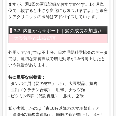
ますが、週1回の写真記録がおすすめです。1ヶ月単
位で比較すると小さな変化にも気づけますよ」と銀座
ケアクリニックの医師はアドバイスしています。
3-3. 内側からサポート｜髪の成長を加速さ
せる食事と生活習慣
外用ケアだけでは不十分。日本毛髪科学協会のデータ
では、適切な栄養摂取で増毛効果が1.5倍向上したと
いう報告があります。
特に重要な栄養素：
- タンパク質（髪の材料）：卵、大豆製品、鶏肉
- 亜鉛（ケラチン合成）：牡蠣、ナッツ類
- ビタミンB群（代謝促進）：豚肉、玄米
私が実践したのは「夜10時以降のスマホ禁止」と
「週3回の有酸素運動」。睡眠の質が向上し、3ヶ月