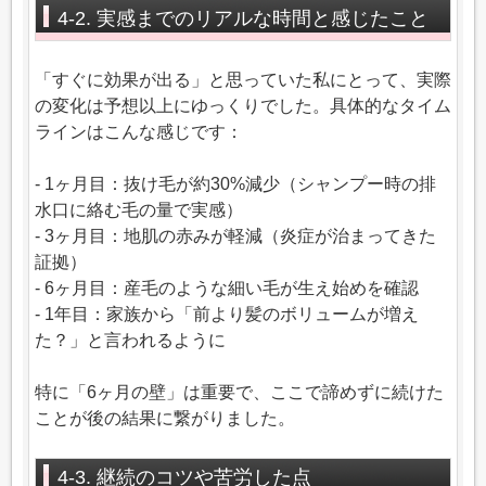
4-2. 実感までのリアルな時間と感じたこと
「すぐに効果が出る」と思っていた私にとって、実際
の変化は予想以上にゆっくりでした。具体的なタイム
ラインはこんな感じです：
- 1ヶ月目：抜け毛が約30%減少（シャンプー時の排
水口に絡む毛の量で実感）
- 3ヶ月目：地肌の赤みが軽減（炎症が治まってきた
証拠）
- 6ヶ月目：産毛のような細い毛が生え始めを確認
- 1年目：家族から「前より髪のボリュームが増え
た？」と言われるように
特に「6ヶ月の壁」は重要で、ここで諦めずに続けた
ことが後の結果に繋がりました。
4-3. 継続のコツや苦労した点