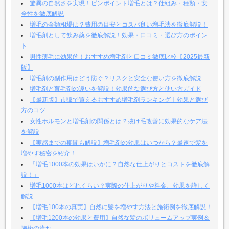
驚異の自然さを実現！ピンポイント増毛とは？仕組み・種類・安
全性を徹底解説
増毛の金額相場は？費用の目安とコスパ良い増毛法を徹底解説！
増毛剤として飲み薬を徹底解説！効果・口コミ・選び方のポイン
ト
男性薄毛に効果的！おすすめ増毛剤と口コミ徹底比較【2025最新
版】
増毛剤の副作用はどう防ぐ？リスクと安全な使い方を徹底解説
増毛剤と育毛剤の違いを解説！効果的な選び方と使い方ガイド
【最新版】市販で買えるおすすめ増毛剤ランキング｜効果と選び
方のコツ
女性ホルモンと増毛剤の関係とは？抜け毛改善に効果的なケア法
を解説
【実感までの期間も解説】増毛剤の効果はいつから？最速で髪を
増やす秘密を紹介！
「増毛1000本の効果はいかに？自然な仕上がりとコストを徹底解
説！」
増毛1000本はどれくらい？実際の仕上がりや料金、効果を詳しく
解説
【増毛100本の真実】自然に髪を増やす方法と施術例を徹底解説！
【増毛1200本の効果と費用】自然な髪のボリュームアップ実例＆
施術の流れ