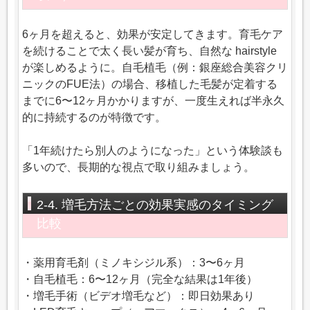
6ヶ月を超えると、効果が安定してきます。育毛ケア
を続けることで太く長い髪が育ち、自然な hairstyle
が楽しめるように。自毛植毛（例：銀座総合美容クリ
ニックのFUE法）の場合、移植した毛髪が定着する
までに6〜12ヶ月かかりますが、一度生えれば半永久
的に持続するのが特徴です。
「1年続けたら別人のようになった」という体験談も
多いので、長期的な視点で取り組みましょう。
2-4. 増毛方法ごとの効果実感のタイミング
比較
・薬用育毛剤（ミノキシジル系）：3〜6ヶ月
・自毛植毛：6〜12ヶ月（完全な結果は1年後）
・増毛手術（ビデオ増毛など）：即日効果あり