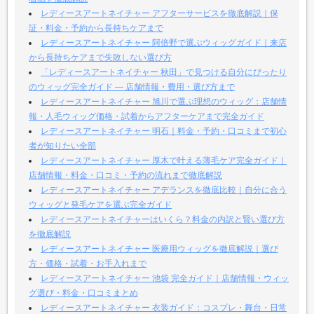
レディースアートネイチャー アフターサービスを徹底解説｜保
証・料金・予約から長持ちケアまで
レディースアートネイチャー 阿倍野で選ぶウィッグガイド｜来店
から長持ちケアまで失敗しない選び方
「レディースアートネイチャー 秋田」で見つける自分にぴったり
のウィッグ完全ガイド — 店舗情報・費用・選び方まで
レディースアートネイチャー 旭川で選ぶ理想のウィッグ：店舗情
報・人毛ウィッグ価格・試着からアフターケアまで完全ガイド
レディースアートネイチャー 明石｜料金・予約・口コミまで初心
者が知りたい全部
レディースアートネイチャー 厚木で叶える薄毛ケア完全ガイド｜
店舗情報・料金・口コミ・予約の流れまで徹底解説
レディースアートネイチャー アデランスを徹底比較｜自分に合う
ウィッグと発毛ケアを選ぶ完全ガイド
レディースアートネイチャーはいくら？料金の内訳と賢い選び方
を徹底解説
レディースアートネイチャー 医療用ウィッグを徹底解説｜選び
方・価格・試着・お手入れまで
レディースアートネイチャー 池袋 完全ガイド｜店舗情報・ウィッ
グ選び・料金・口コミまとめ
レディースアートネイチャー 衣装ガイド：コスプレ・舞台・日常