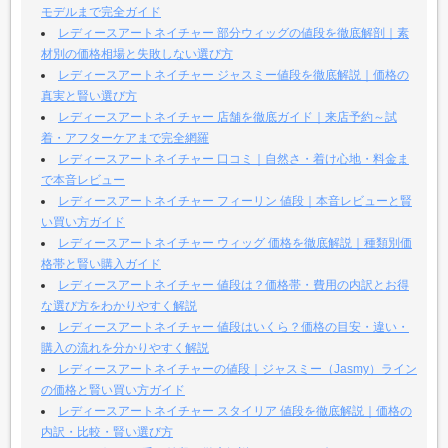
モデルまで完全ガイド
レディースアートネイチャー 部分ウィッグの値段を徹底解剖｜素
材別の価格相場と失敗しない選び方
レディースアートネイチャー ジャスミー値段を徹底解説｜価格の
真実と賢い選び方
レディースアートネイチャー 店舗を徹底ガイド｜来店予約～試
着・アフターケアまで完全網羅
レディースアートネイチャー 口コミ｜自然さ・着け心地・料金ま
で本音レビュー
レディースアートネイチャー フィーリン 値段｜本音レビューと賢
い買い方ガイド
レディースアートネイチャー ウィッグ 価格を徹底解説｜種類別価
格帯と賢い購入ガイド
レディースアートネイチャー 値段は？価格帯・費用の内訳とお得
な選び方をわかりやすく解説
レディースアートネイチャー 値段はいくら？価格の目安・違い・
購入の流れを分かりやすく解説
レディースアートネイチャーの値段｜ジャスミー（Jasmy）ライン
の価格と賢い買い方ガイド
レディースアートネイチャー スタイリア 値段を徹底解説｜価格の
内訳・比較・賢い選び方