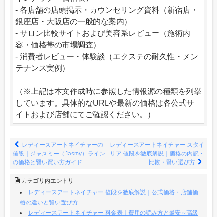
- 各店舗の店頭掲示・カウンセリング資料（新宿店・
銀座店・大阪店の一般的な案内）
- サロン比較サイトおよび美容系レビュー（施術内
容・価格帯の市場調査）
- 消費者レビュー・体験談（エクステの耐久性・メン
テナンス実例）
（※上記は本文作成時に参照した情報源の種類を列挙
しています。具体的なURLや最新の価格は各公式サ
イトおよび店舗にてご確認ください。）
レディースアートネイチャーの
レディースアートネイチャー スタイ
値段｜ジャスミー（Jasmy）ライン
リア 値段を徹底解説｜価格の内訳・
の価格と賢い買い方ガイド
比較・賢い選び方
カテゴリ内エントリ
レディースアートネイチャー 値段を徹底解説｜公式価格・店舗価
格の違いと賢い選び方
レディースアートネイチャー 料金表｜費用の読み方と最安～高級