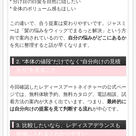
* 分け目の白髪を自然に隠したい
* 全体のボリューム感もほしい
この違いで、合う提案は変わりやすいです。ジャスミ
ーは「髪の悩みをウィッグでまるっと解決」という方
向で案内されているので、
自分の悩みがどこにあるか
を先に整理すると話が早くなります。
2. “本体の値段”だけでなく“自分向けの見積
もり”を見ること
今回確認したレディースアートネイチャーの公式ペー
ジでは、無料体験予約、無料カタログ、電話相談、試
着方法の案内が大きく出ています。つまり、
最終的に
は自分向けの提案を見て判断する流れ
が中心です。
3. 比較したいなら、レディスアデランスも
候補に入れるとわかりやすい