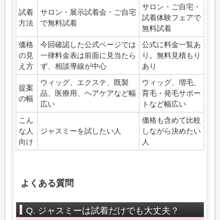
サロン・ご自宅・
試着
サロン・展示試着会・ご自宅
試着体験フェアで
方法
で無料試着
無料試着
価格
今回確認した公式ページでは
公式に料金一覧あ
の見
一律料金表は前面に見当たら
り。無料見積もり
え方
ず、相談導線が中心
あり
ウィッグ、エクステ、既製
ウィッグ、増毛、
提案
品、医療用、ヘアケアなど幅
育毛・発毛サポー
の幅
広い
トなど幅広い
こん
価格も含めて比較
な人
ジャスミーを試したい人
しながら決めたい
向け
人
よくある質問
Q. ジャスミーは試着だけでも大丈夫？