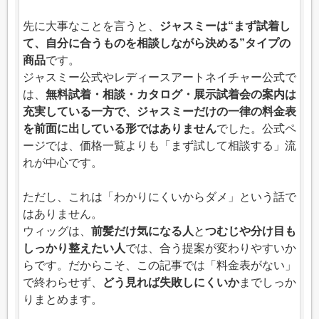
先に大事なことを言うと、
ジャスミーは“まず試着し
て、自分に合うものを相談しながら決める”タイプの
商品
です。
ジャスミー公式やレディースアートネイチャー公式で
は、
無料試着・相談・カタログ・展示試着会の案内は
充実している一方で、ジャスミーだけの一律の料金表
を前面に出している形ではありません
でした。公式ペ
ージでは、価格一覧よりも「まず試して相談する」流
れが中心です。
ただし、これは「わかりにくいからダメ」という話で
はありません。
ウィッグは、
前髪だけ気になる人
と
つむじや分け目も
しっかり整えたい人
では、合う提案が変わりやすいか
らです。だからこそ、この記事では「料金表がない」
で終わらせず、
どう見れば失敗しにくいか
までしっか
りまとめます。