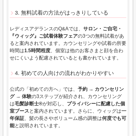
3. 無料試着の方法がはっきりしている
レディスアデランスのQ&Aでは、
サロン・ご自宅・
『ウィッグ』ご試着体験フェア
の3つの無料試着があ
ると案内されています。カウンセリングや試着の所要
時間は
1.5時間程度
、個室は他のお客さまと顔を合わ
せにくいよう配慮されているとも書かれています。
4. 初めての人向けの流れがわかりやすい
公式の「初めての方へ」では、
予約 → カウンセリン
グ → 体験
の3ステップが紹介され、カウンセリング
は
毛髪診断士®
が対応し、
プライバシーに配慮した個
室ブース
と案内されています。さらに、ウィッグは
一
年保証
、髪の長さやボリューム感の調整は
何度でも可
能
と説明されています。