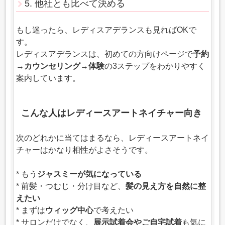
5. 他社とも比べて決める
もし迷ったら、レディスアデランスも見ればOKで
す。
レディスアデランスは、初めての方向けページで
予約
→カウンセリング→体験
の3ステップをわかりやすく
案内しています。
こんな人はレディースアートネイチャー向き
次のどれかに当てはまるなら、レディースアートネイ
チャーはかなり相性がよさそうです。
* もう
ジャスミーが気になっている
* 前髪・つむじ・分け目など、
髪の見え方を自然に整
えたい
* まずは
ウィッグ中心
で考えたい
* サロンだけでなく、
展示試着会やご自宅試着
も気に