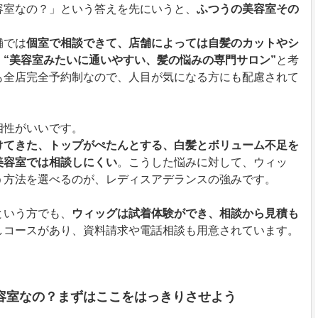
容室なの？」という答えを先にいうと、
ふつうの美容室その
舗では
個室で相談できて、店舗によっては自髪のカットやシ
、
“美容室みたいに通いやすい、髪の悩みの専門サロン”
と考
も全店完全予約制なので、人目が気になる方にも配慮されて
相性がいいです。
けてきた、トップがぺたんとする、白髪とボリューム不足を
美容室では相談しにくい
。こうした悩みに対して、ウィッ
う方法を選べるのが、レディスアデランスの強みです。
という方でも、
ウィッグは試着体験ができ、相談から見積も
しコースがあり、資料請求や電話相談も用意されています。
容室なの？まずはここをはっきりさせよう