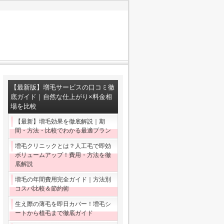
【最新版】増毛サービスの口コミ徹
底ガイド｜自然な仕上がり×料金相
場を比較
【最新】増毛効果を徹底解説｜期
間・方法・比較でわかる最適プラン
増毛クリニックとは？人工毛で即効
ボリュームアップ！費用・方法を徹
底解説
増毛の年間費用完全ガイド｜方法別
コスパ比較＆節約術
生え際の薄毛を即日カバー！増毛シ
ートから植毛まで徹底ガイド