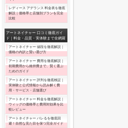
レディース アデランス 料金表を徹底
解説｜価格帯と店舗別プランを完全
比較
アートネイチャー 口コミ徹底ガイ
ド｜料金・品質・実体験まで全網羅
アートネイチャー 値段を徹底解説｜
価格の内訳と賢い選び方
アートネイチャー 費用を徹底解説｜
初期費用から維持費まで、賢く選ぶ
ためのガイド
アートネイチャー 評判を徹底検証｜
実体験と公式情報から読み解く費
用・サービス・店舗選び
アートネイチャー 料金を徹底解説｜
ウィッグの価格帯と費用対効果を比
較レビュー
アートネイチャー バレるを徹底回
避！自然な見た目を保つ完全ガイド