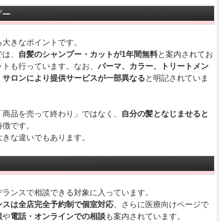
プー
る大きなポイントです。
では、
自髪のシャンプー・カットが1年間無料
と案内されてお
ットも行っています。なお、
パーマ、カラー、トリートメン
、
サロンにより提供サービスが一部異なる
と明記されていま
「商品を売って終わり」ではなく、
自分の髪となじませると
特徴です。
大きな違いでもあります。
デランスで相談できる対象に入っています。
ンスは全店完全予約制で個室対応
、さらに医療向けページで
談
や
電話・オンラインでの相談
も案内されています。