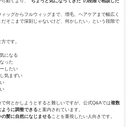
から動くより、
“ちょっと気になってきた”の段階で相談した
ウィッグからフルウィッグまで、増毛、ヘアケアまで幅広く
まだそこまで深刻じゃないけど、何かしたい」という段階で
な方です。
り気になる
くなった
バーしたい
少し気まずい
たい
たい
で何とかしようとすると難しいですが、公式Q&Aでは
複数
むように調整できる
と案内されています。
今の髪に自然になじませる
ことを重視したい人向きです。