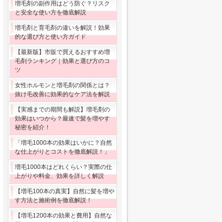
増毛剤の副作用はどう防ぐ？リスク
と安全な使い方を徹底解説
増毛剤と育毛剤の違いを解説！効果
的な選び方と使い方ガイド
【最新版】市販で買えるおすすめ増
毛剤ランキング｜効果と選び方のコ
ツ
女性ホルモンと増毛剤の関係とは？
抜け毛改善に効果的なケア法を解説
【実感までの期間も解説】増毛剤の
効果はいつから？最速で髪を増やす
秘密を紹介！
「増毛1000本の効果はいかに？自然
な仕上がりとコストを徹底解説！」
増毛1000本はどれくらい？実際の仕
上がりや料金、効果を詳しく解説
【増毛100本の真実】自然に髪を増や
す方法と施術例を徹底解説！
【増毛1200本の効果と費用】自然な