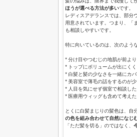
髪の悩みは、限界まで我慢して
ほうが選べる方法が多い
です。
レディスアデランスでは、部分
用意されています。つまり、「
も相談しやすいです。
特に向いているのは、次のよう
* 分け目やつむじの地肌が前よ
* トップにボリュームが出にく
* 白髪と髪の少なさを一緒にカ
* 美容室で薄毛の話をするのが
* 人目を気にせず個室で相談し
* 医療用ウィッグも含めて考え
とくに白髪まじりの髪色は、自分
の色を組み合わせて自然になじ
「ただ髪を切る」のではなく、