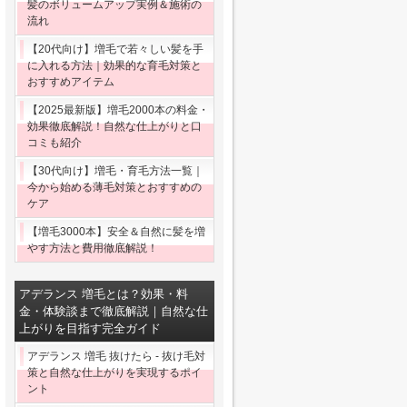
髪のボリュームアップ実例＆施術の
流れ
【20代向け】増毛で若々しい髪を手
に入れる方法｜効果的な育毛対策と
おすすめアイテム
【2025最新版】増毛2000本の料金・
効果徹底解説！自然な仕上がりと口
コミも紹介
【30代向け】増毛・育毛方法一覧｜
今から始める薄毛対策とおすすめの
ケア
【増毛3000本】安全＆自然に髪を増
やす方法と費用徹底解説！
アデランス 増毛とは？効果・料
金・体験談まで徹底解説｜自然な仕
上がりを目指す完全ガイド
アデランス 増毛 抜けたら - 抜け毛対
策と自然な仕上がりを実現するポイ
ント