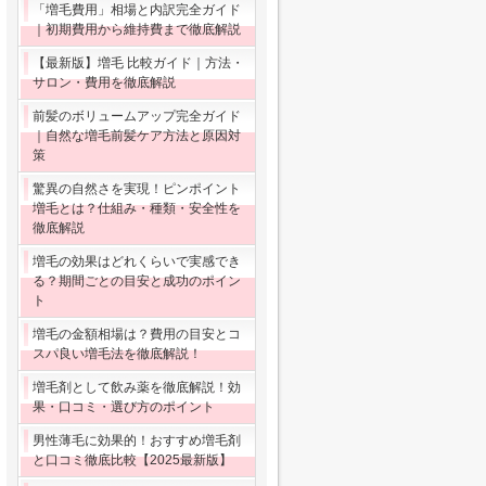
「増毛費用」相場と内訳完全ガイド
｜初期費用から維持費まで徹底解説
【最新版】増毛 比較ガイド｜方法・
サロン・費用を徹底解説
前髪のボリュームアップ完全ガイド
｜自然な増毛前髪ケア方法と原因対
策
驚異の自然さを実現！ピンポイント
増毛とは？仕組み・種類・安全性を
徹底解説
増毛の効果はどれくらいで実感でき
る？期間ごとの目安と成功のポイン
ト
増毛の金額相場は？費用の目安とコ
スパ良い増毛法を徹底解説！
増毛剤として飲み薬を徹底解説！効
果・口コミ・選び方のポイント
男性薄毛に効果的！おすすめ増毛剤
と口コミ徹底比較【2025最新版】