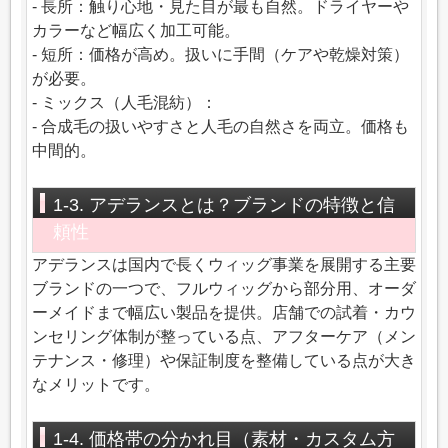
- 長所：触り心地・見た目が最も自然。ドライヤーや
カラーなど幅広く加工可能。
- 短所：価格が高め。扱いに手間（ケアや乾燥対策）
が必要。
- ミックス（人毛混紡）：
- 合成毛の扱いやすさと人毛の自然さを両立。価格も
中間的。
1-3. アデランスとは？ブランドの特徴と信
頼性
アデランスは国内で長くウィッグ事業を展開する主要
ブランドの一つで、フルウィッグから部分用、オーダ
ーメイドまで幅広い製品を提供。店舗での試着・カウ
ンセリング体制が整っている点、アフターケア（メン
テナンス・修理）や保証制度を整備している点が大き
なメリットです。
1-4. 価格帯の分かれ目（素材・カスタム方