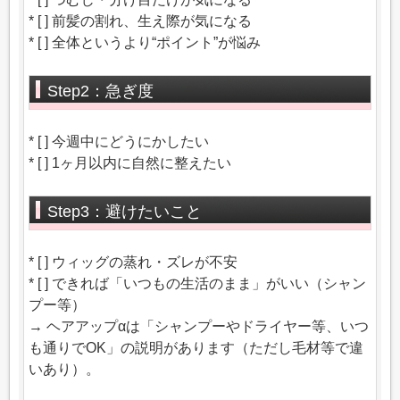
* [ ] 前髪の割れ、生え際が気になる
* [ ] 全体というより“ポイント”が悩み
Step2：急ぎ度
* [ ] 今週中にどうにかしたい
* [ ] 1ヶ月以内に自然に整えたい
Step3：避けたいこと
* [ ] ウィッグの蒸れ・ズレが不安
* [ ] できれば「いつもの生活のまま」がいい（シャン
プー等）
→ ヘアアップαは「シャンプーやドライヤー等、いつ
も通りでOK」の説明があります（ただし毛材等で違
いあり）。