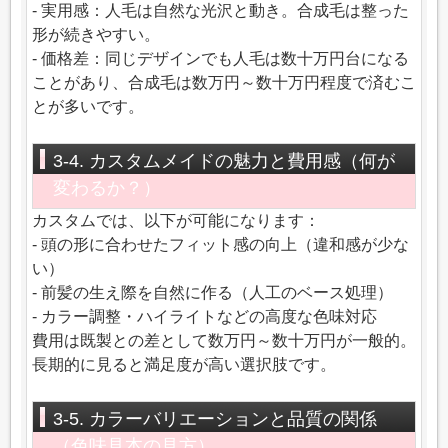
- 実用感：人毛は自然な光沢と動き。合成毛は整った
形が続きやすい。
- 価格差：同じデザインでも人毛は数十万円台になる
ことがあり、合成毛は数万円～数十万円程度で済むこ
とが多いです。
3-4. カスタムメイドの魅力と費用感（何が
変わるか？）
カスタムでは、以下が可能になります：
- 頭の形に合わせたフィット感の向上（違和感が少な
い）
- 前髪の生え際を自然に作る（人工のベース処理）
- カラー調整・ハイライトなどの高度な色味対応
費用は既製との差として数万円～数十万円が一般的。
長期的に見ると満足度が高い選択肢です。
3-5. カラーバリエーションと品質の関係
（色味見本の見方）