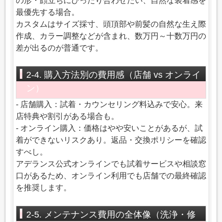
の形・顔立ちにぴったり合わせたい、自然な装着感を
最優先する場合。
カスタムはサイズ採寸、頭頂部や前髪の自然な生え際
作成、カラー調整などが含まれ、数万円～十数万円の
差が出るのが普通です。
2-4. 購入方法別の費用感（店舗 vs オンライ
ン）
- 店舗購入：試着・カウンセリング料込みで安心。来
店特典や割引がある場合も。
- オンライン購入：価格はやや安いことがあるが、試
着ができないリスクあり。返品・交換ポリシーを確認
すべし。
アデランス公式オンラインでも試着サービスや相談窓
口があるため、オンライン利用でも店舗での最終確認
を推奨します。
2-5. メンテナンス費用の全体像（洗浄・修