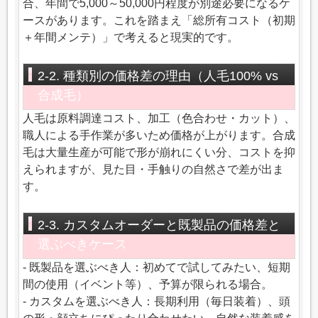
合、年間で5,000～50,000円程度が別途必要になるケ
ースがあります。これを踏まえ「総所有コスト（初期
＋年間メンテ）」で考えると現実的です。
2-2. 種類別の価格差の理由（人毛100% vs
合成毛）
人毛は原料調達コスト、加工（色合わせ・カット）、
職人による手作業が多いため価格が上がります。合成
毛は大量生産が可能で形が崩れにくい分、コストを抑
えられますが、見た目・手触りの自然さで差が出ま
す。
2-3. カスタムオーダーと既製品の価格差と
選ぶべきケース
- 既製品を選ぶべき人：初めてで試してみたい、短期
間の使用（イベント等）、予算が限られる場合。
- カスタムを選ぶべき人：長期利用（毎日装着）、頭