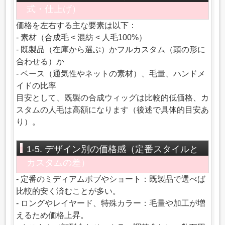
式・仕上げ）
価格を左右する主な要素は以下：
- 素材（合成毛 < 混紡 < 人毛100%）
- 既製品（在庫から選ぶ）かフルカスタム（頭の形に
合わせる）か
- ベース（通気性やネットの素材）、毛量、ハンドメ
イドの比率
目安として、既製の合成ウィッグは比較的低価格、カ
スタムの人毛は高額になります（後述で具体的目安あ
り）。
1-5. デザイン別の価格感（定番スタイルと
カスタムの差）
- 定番のミディアムボブやショート：既製品で選べば
比較的安く済むことが多い。
- ロングやレイヤード、特殊カラー：毛量や加工が増
えるため価格上昇。