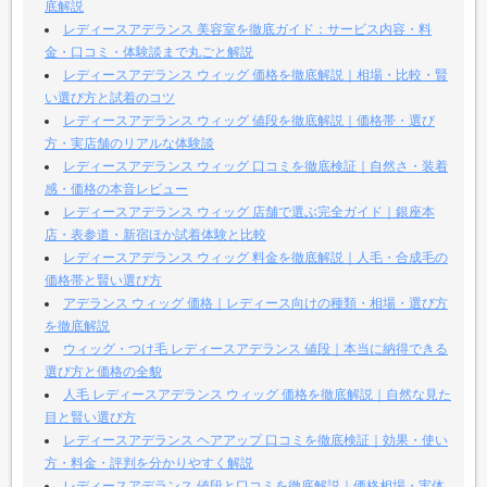
底解説
レディースアデランス 美容室を徹底ガイド：サービス内容・料
金・口コミ・体験談まで丸ごと解説
レディースアデランス ウィッグ 価格を徹底解説｜相場・比較・賢
い選び方と試着のコツ
レディースアデランス ウィッグ 値段を徹底解説｜価格帯・選び
方・実店舗のリアルな体験談
レディースアデランス ウィッグ 口コミを徹底検証｜自然さ・装着
感・価格の本音レビュー
レディースアデランス ウィッグ 店舗で選ぶ完全ガイド｜銀座本
店・表参道・新宿ほか試着体験と比較
レディースアデランス ウィッグ 料金を徹底解説｜人毛・合成毛の
価格帯と賢い選び方
アデランス ウィッグ 価格｜レディース向けの種類・相場・選び方
を徹底解説
ウィッグ・つけ毛 レディースアデランス 値段｜本当に納得できる
選び方と価格の全貌
人毛 レディースアデランス ウィッグ 価格を徹底解説｜自然な見た
目と賢い選び方
レディースアデランス ヘアアップ 口コミを徹底検証｜効果・使い
方・料金・評判を分かりやすく解説
レディースアデランス 値段と口コミを徹底解説｜価格相場・実体