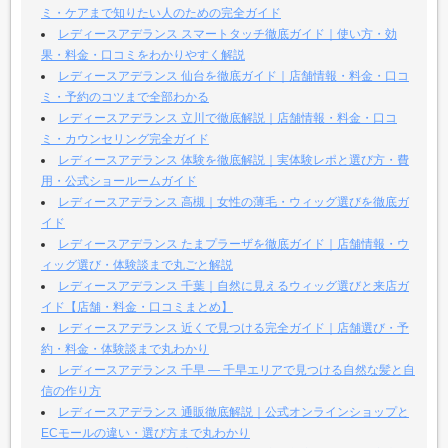
ミ・ケアまで知りたい人のための完全ガイド
レディースアデランス スマートタッチ徹底ガイド｜使い方・効
果・料金・口コミをわかりやすく解説
レディースアデランス 仙台を徹底ガイド｜店舗情報・料金・口コ
ミ・予約のコツまで全部わかる
レディースアデランス 立川で徹底解説｜店舗情報・料金・口コ
ミ・カウンセリング完全ガイド
レディースアデランス 体験を徹底解説｜実体験レポと選び方・費
用・公式ショールームガイド
レディースアデランス 高槻｜女性の薄毛・ウィッグ選びを徹底ガ
イド
レディースアデランス たまプラーザを徹底ガイド｜店舗情報・ウ
ィッグ選び・体験談まで丸ごと解説
レディースアデランス 千葉｜自然に見えるウィッグ選びと来店ガ
イド【店舗・料金・口コミまとめ】
レディースアデランス 近くで見つける完全ガイド｜店舗選び・予
約・料金・体験談まで丸わかり
レディースアデランス 千早 — 千早エリアで見つける自然な髪と自
信の作り方
レディースアデランス 通販徹底解説｜公式オンラインショップと
ECモールの違い・選び方まで丸わかり