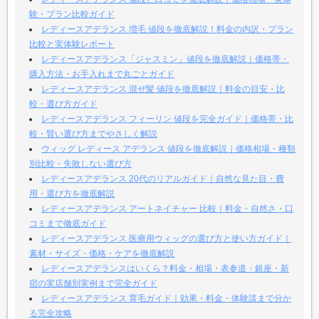
験・プラン比較ガイド
レディースアデランス 増毛 値段を徹底解説！料金の内訳・プラン
比較と実体験レポート
レディースアデランス「ジャスミン」値段を徹底解説｜価格帯・
購入方法・お手入れまで丸ごとガイド
レディースアデランス 混ぜ髪 値段を徹底解説｜料金の目安・比
較・選び方ガイド
レディースアデランス フィーリン 値段を完全ガイド｜価格帯・比
較・賢い選び方までやさしく解説
ウィッグ レディース アデランス 値段を徹底解説｜価格相場・種類
別比較・失敗しない選び方
レディースアデランス 20代のリアルガイド｜自然な見た目・費
用・選び方を徹底解説
レディースアデランス アートネイチャー 比較｜料金・自然さ・口
コミまで徹底ガイド
レディースアデランス 医療用ウィッグの選び方と使い方ガイド｜
素材・サイズ・価格・ケアを徹底解説
レディースアデランスはいくら？料金・相場・表参道・銀座・新
宿の実店舗別実例まで完全ガイド
レディースアデランス 育毛ガイド｜効果・料金・体験談まで分か
る完全攻略