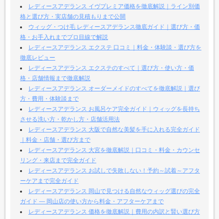
レディースアデランス イヴプレミア価格を徹底解説｜ライン別価
格と選び方・実店舗の見積もりまで公開
ウィッグ・つけ毛 レディースアデランス徹底ガイド｜選び方・価
格・お手入れまでプロ目線で解説
レディースアデランス エクステ 口コミ｜料金・体験談・選び方を
徹底レビュー
レディースアデランス エクステのすべて｜選び方・使い方・価
格・店舗情報まで徹底解説
レディースアデランス オーダーメイドのすべてを徹底解説｜選び
方・費用・体験談まで
レディースアデランス お風呂ケア完全ガイド｜ウィッグを長持ち
させる洗い方・乾かし方・店舗活用法
レディースアデランス 大阪で自然な美髪を手に入れる完全ガイド
｜料金・店舗・選び方まで
レディースアデランス 大宮を徹底解説｜口コミ・料金・カウンセ
リング・来店まで完全ガイド
レディースアデランス お試しで失敗しない！予約～試着～アフタ
ーケアまで完全ガイド
レディースアデランス 岡山で見つける自然なウィッグ選びの完全
ガイド — 岡山店の使い方から料金・アフターケアまで
レディースアデランス 価格を徹底解説｜費用の内訳と賢い選び方