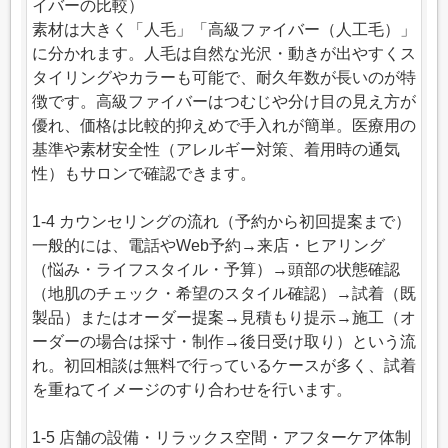
イバーの比較）
素材は大きく「人毛」「高級ファイバー（人工毛）」
に分かれます。人毛は自然な光沢・動きが出やすくス
タイリングやカラーも可能で、耐久年数が長いのが特
徴です。高級ファイバーはつむじや分け目の見え方が
優れ、価格は比較的抑えめで手入れが簡単。医療用の
基準や素材安全性（アレルギー対策、着用時の通気
性）もサロンで確認できます。
1-4 カウンセリングの流れ（予約から初回提案まで）
一般的には、電話やWeb予約→来店・ヒアリング
（悩み・ライフスタイル・予算）→頭部の状態確認
（地肌のチェック・希望のスタイル確認）→試着（既
製品）またはオーダー提案→見積もり提示→施工（オ
ーダーの場合は採寸・制作→後日受け取り）という流
れ。初回相談は無料で行っているケースが多く、試着
を重ねてイメージのすり合わせを行います。
1-5 店舗の設備・リラックス空間・アフターケア体制