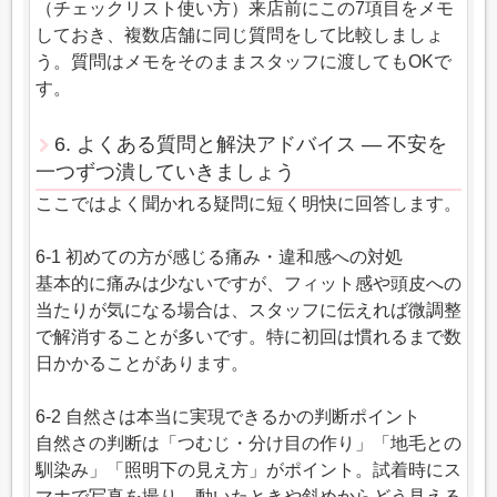
（チェックリスト使い方）来店前にこの7項目をメモ
しておき、複数店舗に同じ質問をして比較しましょ
う。質問はメモをそのままスタッフに渡してもOKで
す。
6. よくある質問と解決アドバイス — 不安を
一つずつ潰していきましょう
ここではよく聞かれる疑問に短く明快に回答します。
6-1 初めての方が感じる痛み・違和感への対処
基本的に痛みは少ないですが、フィット感や頭皮への
当たりが気になる場合は、スタッフに伝えれば微調整
で解消することが多いです。特に初回は慣れるまで数
日かかることがあります。
6-2 自然さは本当に実現できるかの判断ポイント
自然さの判断は「つむじ・分け目の作り」「地毛との
馴染み」「照明下の見え方」がポイント。試着時にス
マホで写真を撮り、動いたときや斜めからどう見える