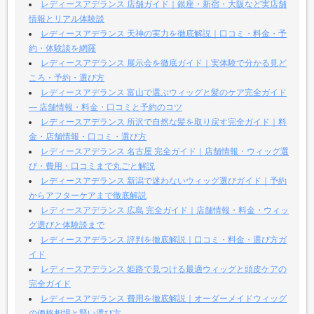
レディースアデランス 店舗ガイド｜銀座・新宿・大阪など実店舗
情報とリアル体験談
レディースアデランス 天神の実力を徹底解説｜口コミ・料金・予
約・体験談を網羅
レディースアデランス 展示会を徹底ガイド｜実体験で分かる見ど
ころ・予約・選び方
レディースアデランス 富山で選ぶウィッグと髪のケア完全ガイド
— 店舗情報・料金・口コミと予約のコツ
レディースアデランス 所沢で自然な髪を取り戻す完全ガイド｜料
金・店舗情報・口コミ・選び方
レディースアデランス 名古屋 完全ガイド｜店舗情報・ウィッグ選
び・費用・口コミまで丸ごと解説
レディースアデランス 新潟で迷わないウィッグ選びガイド｜予約
からアフターケアまで徹底解説
レディースアデランス 広島 完全ガイド｜店舗情報・料金・ウィッ
グ選びと体験談まで
レディースアデランス 評判を徹底解説｜口コミ・料金・選び方ガ
イド
レディースアデランス 姫路で見つける最適ウィッグと頭皮ケアの
完全ガイド
レディースアデランス 費用を徹底解説｜オーダーメイドウィッグ
の価格相場と賢い選び方