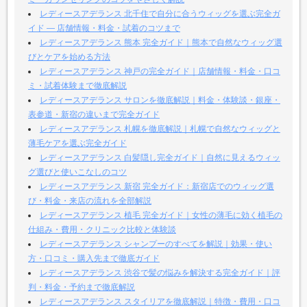
レディースアデランス 北千住で自分に合うウィッグを選ぶ完全ガ
イド — 店舗情報・料金・試着のコツまで
レディースアデランス 熊本 完全ガイド｜熊本で自然なウィッグ選
びとケアを始める方法
レディースアデランス 神戸の完全ガイド｜店舗情報・料金・口コ
ミ・試着体験まで徹底解説
レディースアデランス サロンを徹底解説｜料金・体験談・銀座・
表参道・新宿の違いまで完全ガイド
レディースアデランス 札幌を徹底解説｜札幌で自然なウィッグと
薄毛ケアを選ぶ完全ガイド
レディースアデランス 白髪隠し完全ガイド｜自然に見えるウィッ
グ選びと使いこなしのコツ
レディースアデランス 新宿 完全ガイド：新宿店でのウィッグ選
び・料金・来店の流れを全部解説
レディースアデランス 植毛 完全ガイド｜女性の薄毛に効く植毛の
仕組み・費用・クリニック比較と体験談
レディースアデランス シャンプーのすべてを解説｜効果・使い
方・口コミ・購入先まで徹底ガイド
レディースアデランス 渋谷で髪の悩みを解決する完全ガイド｜評
判・料金・予約まで徹底解説
レディースアデランス スタイリアを徹底解説｜特徴・費用・口コ