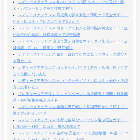
レディースアデランス 柏のすべて｜柏店でのウィッグ選び・料
金・カウンセリングを実体験で解説
レディースアデランス 鹿児島で探す女性の薄毛ケア完全ガイド —
料金・口コミ・予約のコツまで丸わかり
レディースアデランス カタログでわかる髪の悩み解決ガイド｜無
料請求から試着・価格比較まで完全解説
レディスアデランス 金山で選ぶ自然なウィッグと来店ガイド｜店
舗情報・口コミ・費用まで徹底解説
レディースアデランス 鎌倉｜鎌倉で自然に見えるウィッグ選びと
来店ガイド
レディースアデランス カット完全ガイド｜料金・店舗・自宅ケア
まで失敗しない方法
レディースアデランス かつらの完全ガイド：口コミ・価格・選び
方と試着レビュー
「レディースアデランス キャンペーン」徹底解説｜期間・対象商
品・お得情報を完全ガイド
レディースアデランス 金額を徹底解説｜初期費用から月額まで、
賢く選ぶ料金ガイド
レディースアデランス 京都で自然なウィッグを選ぶ完全ガイド —
店舗情報・料金・口コミ・来店準備まで
レディースアデランス 吉祥寺 完全ガイド｜店舗情報・料金・口コ
ミ・カウンセリングのコツをやさしく解説