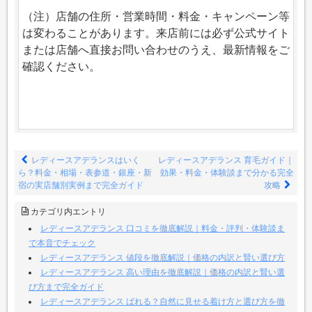
（注）店舗の住所・営業時間・料金・キャンペーン等
は変わることがあります。来店前には必ず公式サイト
または店舗へ直接お問い合わせのうえ、最新情報をご
確認ください。
レディースアデランスはいく
レディースアデランス 育毛ガイド｜
ら？料金・相場・表参道・銀座・新
効果・料金・体験談まで分かる完全
宿の実店舗別実例まで完全ガイド
攻略
カテゴリ内エントリ
レディースアデランス 口コミを徹底解説｜料金・評判・体験談ま
で本音でチェック
レディースアデランス 値段を徹底解説｜価格の内訳と賢い選び方
レディースアデランス 高い理由を徹底解説｜価格の内訳と賢い選
び方まで完全ガイド
レディースアデランス ばれる？自然に見せる着け方と選び方を徹