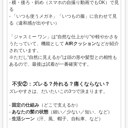
- 横・後ろ・斜め（スマホの自撮り動画でもOK）で見
る
- 「いつも使うメガネ」「いつもの服」に合わせて見
る（違和感が出やすい）
「ジャスミー ワン」は“自然な仕上がり”や軽やかさを
うたっていて、機能として
AIRクッション
などが紹介
されています。
※ただし“自然に見えるか”は頭の形や髪型との相性も
あるので、最後は試着が一番確実です。
不安②：ズレる？外れる？痛くならない？
ズレやすさは、だいたいこの3つで決まります。
-
固定の仕組み
（どこで支えるか）
-
あなたの髪の状態
（細い／少ない／短い、など）
-
生活シーン
（汗、風、帽子、自転車、など）