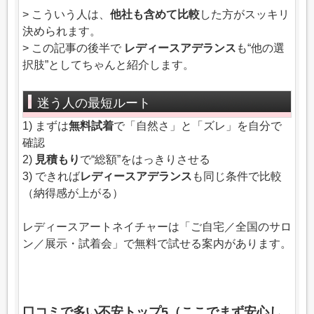
> こういう人は、
他社も含めて比較
した方がスッキリ
決められます。
> この記事の後半で
レディースアデランス
も“他の選
択肢”としてちゃんと紹介します。
迷う人の最短ルート
1) まずは
無料試着
で「自然さ」と「ズレ」を自分で
確認
2)
見積もり
で“総額”をはっきりさせる
3) できれば
レディースアデランス
も同じ条件で比較
（納得感が上がる）
レディースアートネイチャーは「ご自宅／全国のサロ
ン／展示・試着会」で無料で試せる案内があります。
口コミで多い不安トップ5（ここでまず安心し