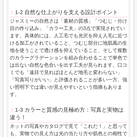
1-2 自然な仕上がりを支える設計ポイント
ジャスミーの自然さは「素材の質感」「つむじ・分け
目の作り込み」「カラー工夫」の3点で実現されてい
ます。具体的には、人工毛でも光沢を抑え人毛に近づ
ける加工がされていること、つむじ部分に地肌風の生
地を使うことで透け感を抑えていること、そして複数
のカラーグラデーションを組み合わせることで単色で
は出ない自然な色合いを出す工夫が見られます。口コ
ミでも「遠目で見ればほとんど地毛と変わらない」
「写真写りがいい」と評価されることが多い一方、強
い照明下では違いが見えやすいという指摘もありま
す。
1-3 カラーと質感の見極め方：写真と実物は
違う！
ネットの写真やカタログで見て「これだ！」と思って
も、実物での見え方は光の当たり方や肌色との相性で