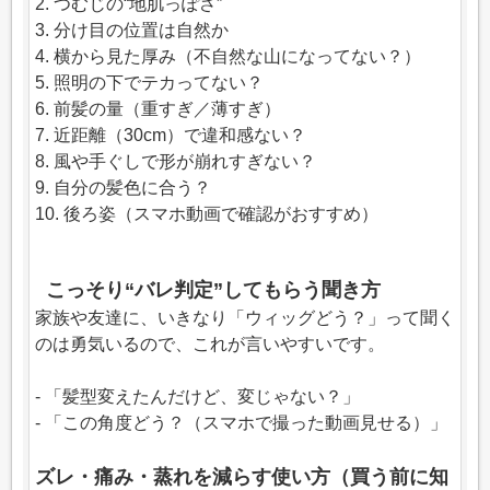
2. つむじの“地肌っぽさ”
3. 分け目の位置は自然か
4. 横から見た厚み（不自然な山になってない？）
5. 照明の下でテカってない？
6. 前髪の量（重すぎ／薄すぎ）
7. 近距離（30cm）で違和感ない？
8. 風や手ぐしで形が崩れすぎない？
9. 自分の髪色に合う？
10. 後ろ姿（スマホ動画で確認がおすすめ）
こっそり“バレ判定”してもらう聞き方
家族や友達に、いきなり「ウィッグどう？」って聞く
のは勇気いるので、これが言いやすいです。
- 「髪型変えたんだけど、変じゃない？」
- 「この角度どう？（スマホで撮った動画見せる）」
ズレ・痛み・蒸れを減らす使い方（買う前に知