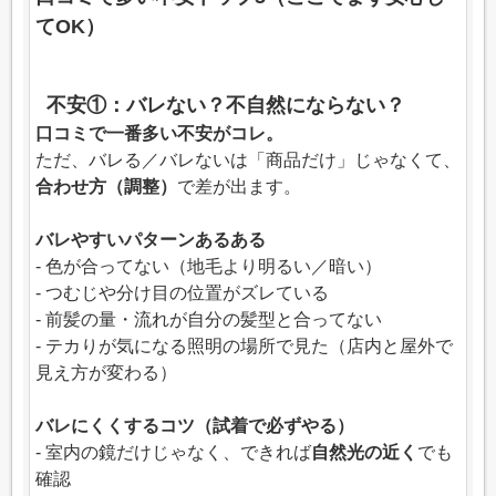
てOK）
不安①：バレない？不自然にならない？
口コミで一番多い不安がコレ。
ただ、バレる／バレないは「商品だけ」じゃなくて、
合わせ方（調整）
で差が出ます。
バレやすいパターンあるある
- 色が合ってない（地毛より明るい／暗い）
- つむじや分け目の位置がズレている
- 前髪の量・流れが自分の髪型と合ってない
- テカりが気になる照明の場所で見た（店内と屋外で
見え方が変わる）
バレにくくするコツ（試着で必ずやる）
- 室内の鏡だけじゃなく、できれば
自然光の近く
でも
確認