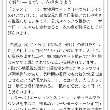
く解説 — まずここを押さえよう
「ジャスミー」は、女性用ウィッグ（かつら）ライン
のひとつとして、自然な見た目と日常使いのしやすさ
を重視したモデルです。公式スペックや複数のユーザ
ー口コミを照らし合わせると、次の点が特徴として挙
げられます。
- 自然なつむじ・分け目の再現：分け目の透け感やつ
むじの仕上げが自然だという声が多いです。人毛に近
い質感を出す加工や、頭頂部のネット構造で地毛と馴
染みやすく設計されている点が支持されています。
- 着け心地重視の設計：通気性を考えたネットやサイ
ズ調整機能があり、長時間の着用でも比較的快適に過
ごせるという評価があります。とはいえ、人によって
は「最初は違和感がある」「慣れが必要」との口コミ
も見られます。
- カラーバリエーションとスタイル：ナチュラルブラ
ウン系を中心に、明るめカラーやダークトーンまで揃
うラインナップがあり、カラー見本と実物の差に注意