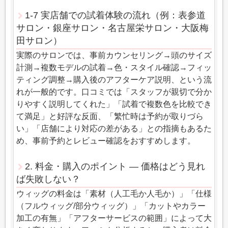
1-7 実店舗での試着体験の流れ（例：表参道
サロン・銀座サロン・名古屋栄サロン・大阪梅
田サロン）
実際のサロンでは、事前カウンセリング→頭のサイズ
計測→複数モデルの試着→色・スタイル確認→フィッ
ティング調整→購入後のアフターケア説明、という流
れが一般的です。口コミでは「スタッフが親切で分か
りやすく説明してくれた」「試着で複数色を比較でき
て満足」と好評な反面、「繁忙時は予約が取りづら
い」「店舗により対応の差がある」との指摘もあるた
め、事前予約とレビュー確認をおすすめします。
2. 料金・購入のポイント — 価格はどう見れ
ば失敗しない？
ウィッグの料金は「素材（人工毛か人毛か）」「仕様
（フルウィッグ/部分ウィッグ）」「カットやカラー
加工の有無」「アフターサービスの範囲」によって大