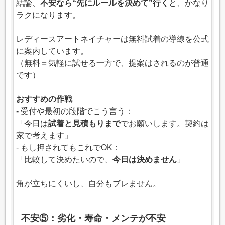
結論、
不安なら“先にルールを決めて”行く
と、かなり
ラクになります。
レディースアートネイチャーは無料試着の導線を公式
に案内しています。
（無料＝気軽に試せる一方で、提案はされるのが普通
です）
おすすめの作戦
- 受付や最初の段階でこう言う：
「今日は
試着と見積もりまで
でお願いします。契約は
家で考えます」
- もし押されてもこれでOK：
「比較して決めたいので、
今日は決めません
」
角が立ちにくいし、自分もブレません。
不安⑤：劣化・寿命・メンテが不安