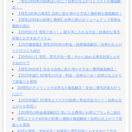
「増毛1000本の効果はいかに？自然な仕上がりとコストを徹底解
説！」
【増毛100本の真実】自然に髪を増やす方法と施術例を徹底解説！
【増毛1200本の効果と費用】自然な髪のボリュームアップ実例＆
施術の流れ
【20代向け】増毛で若々しい髪を手に入れる方法｜効果的な育毛
対策とおすすめアイテム
【2025最新版】増毛2000本の料金・効果徹底解説！自然な仕上が
りと口コミも紹介
【30代向け】増毛・育毛方法一覧｜今から始める薄毛対策とおす
すめのケア
【増毛3000本】安全＆自然に髪を増やす方法と費用徹底解説！
【2025年版】3D増毛の方法・料金・症例まとめ！自然な仕上がり
で若返りを実現
3D増毛のデメリットや注意点を徹底解説！安全に薄毛対策を行う
には？
【2025年版】3D増毛エクステの効果と料金完全ガイド｜自然な仕
上がりを実現！
【3D増毛の料金徹底解説】気になる費用とお得なプランをご紹介
増毛エクステ400本の効果と価格を徹底解説！自然な仕上がりで若
返りを実現
40代の男性・女性必見！効果的な増毛対策とおすすめケア方法