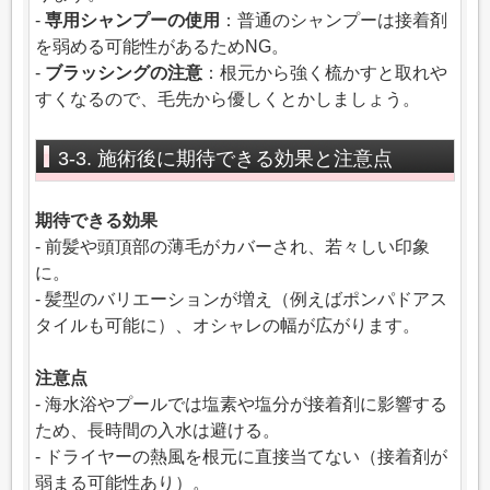
-
専用シャンプーの使用
：普通のシャンプーは接着剤
を弱める可能性があるためNG。
-
ブラッシングの注意
：根元から強く梳かすと取れや
すくなるので、毛先から優しくとかしましょう。
3-3. 施術後に期待できる効果と注意点
期待できる効果
- 前髪や頭頂部の薄毛がカバーされ、若々しい印象
に。
- 髪型のバリエーションが増え（例えばポンパドアス
タイルも可能に）、オシャレの幅が広がります。
注意点
- 海水浴やプールでは塩素や塩分が接着剤に影響する
ため、長時間の入水は避ける。
- ドライヤーの熱風を根元に直接当てない（接着剤が
弱まる可能性あり）。