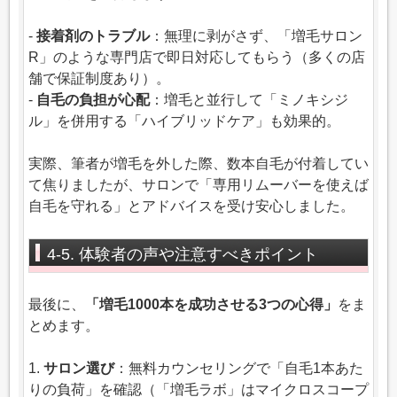
-
接着剤のトラブル
：無理に剥がさず、「増毛サロン
R」のような専門店で即日対応してもらう（多くの店
舗で保証制度あり）。
-
自毛の負担が心配
：増毛と並行して「ミノキシジ
ル」を併用する「ハイブリッドケア」も効果的。
実際、筆者が増毛を外した際、数本自毛が付着してい
て焦りましたが、サロンで「専用リムーバーを使えば
自毛を守れる」とアドバイスを受け安心しました。
4-5. 体験者の声や注意すべきポイント
最後に、
「増毛1000本を成功させる3つの心得」
をま
とめます。
1.
サロン選び
：無料カウンセリングで「自毛1本あた
りの負荷」を確認（「増毛ラボ」はマイクロスコープ