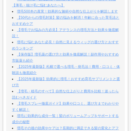
【薄毛・抜け毛に悩むあなたへ】
増毛500本の真実！効果的な施術や自然な仕上がりを解説します
【50代からの増毛対策】髪の悩みを解消！年齢に合った育毛法と
おすすめケア
【増毛でお悩みの方必見】アデランスの増毛方法と効果を徹底解
説！
増毛に悩むあなた必見！自然に見えるウィッグの選び方とおすす
めランキング
【保存版】増毛薬の選び方と効果を徹底解説！副作用やおすすめ
市販薬も紹介
【2025年最新版】札幌で選べる増毛・発毛法！費用・口コミ・体
験談も徹底紹介
【2025年最新版】効果的に増毛！おすすめ育毛サプリメントと選
び方
【増毛・植毛のすべて】自然な仕上がりと費用を比較！迷ったら
読むべきガイド
【増毛スプレー徹底ガイド】効果や口コミ、選び方までわかりや
すく解説！
増毛に効果的な成分一覧｜髪のボリュームアップをサポートする
成分の秘密
増毛その後の効果やケアは？長期的に満足できる髪の変化とアフ