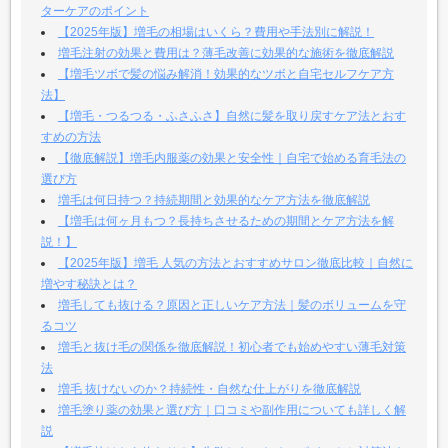
ターケアのポイント
【2025年版】増毛の相場はいくら？費用や手法別に解説！
増毛注射の効果と費用は？薄毛改善に効果的な施術を徹底解説
【増毛ツボで髪の悩み解消！効果的なツボと自宅セルフケア方
法】
【増毛・つるつる・ふさふさ】自然に髪を取り戻すケア法とおす
すめの方法
【徹底解説】増毛内服薬の効果と安全性｜自宅で始める育毛法の
選び方
増毛は何日持つ？持続期間と効果的なケア方法を徹底解説
【増毛は何ヶ月もつ？長持ちさせるための期間とケア方法を解
説！】
【2025年版】増毛 人気の方法とおすすめサロン徹底比較｜自然に
増やす秘訣とは？
増毛しても抜ける？原因と正しいケア方法｜髪のボリュームを守
るコツ
増毛と抜け毛の関係を徹底解説！初心者でも始めやすい薄毛対策
法
増毛 抜けないのか？持続性・自然な仕上がりを徹底解説
増毛塗り薬の効果と選び方｜口コミや副作用についても詳しく解
説