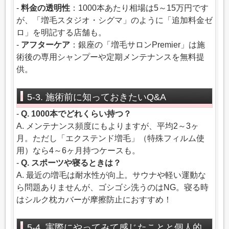
-
料金の透明性
：1000本あたり相場は5～15万円です
が、「増毛スタジオ・シグマ」のように「追加料金ゼ
ロ」を明記する店舗も。
-
アフターケア
：銀座の「増毛サロンPremier」は施
術後の専用シャンプーや定期メンテナンスを無料提
供。
5-3. 施術前に知っておきたいQ&A
-
Q. 1000本でどれくらい持つ？
A. メンテナンス頻度にもよりますが、平均2～3ヶ
月。ただし「エクステンド増毛」（特殊フィルム使
用）なら4～6ヶ月持つケースも。
-
Q. スポーツや寝るときは？
A. 最近の増毛は耐水性が向上。サウナや軽い運動な
ら問題ありませんが、ゴシゴシ洗うのはNG。寝る時
はシルク枕カバーが摩擦防止におすすめ！
5-4. 実際にやってみて感じたことと個人的