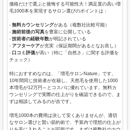
価格だけで選ぶと後悔する可能性大！満足度の高い増
毛1000本を実現するサロン選びのポイントは：
-
無料カウンセリング
がある（複数社比較可能）
-
施術前後の写真
を豊富に公開している
-
技術者の経験年数
が明記されている
-
アフターケア
が充実（保証期間があるとなお良し）
-
口コミ評価
が高い（特に「自然さ」に関する評価を
チェック）
特におすすめなのは、「増毛サロンNature」です。
10年間同じ技術者が在籍し、天然毛を使用した1000
本増毛が12万円～とコスパに優れています。無料カ
ウンセリングで実際の仕上がりを確認できるので、ま
ずは相談してみるのが吉です。
増毛1000本の費用は決して安くありませんが、適切
なサロン選びと賢い節約術で、予算内で理想の仕上が
りを手に入れることが可能です。まずは複数社のカウ