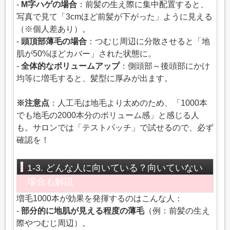
-
M字ハゲの場合
：前髪の生え際に集中配置すると、
写真で見て「3cmほど前髪が下がった」ように見える
（※個人差あり）。
-
頭頂部薄毛の場合
：つむじ周辺に分散させると「地
肌が50%ほどカバー」された状態に。
-
全体的なボリュームアップ
：側頭部～後頭部にかけ
均等に増毛すると、髪型に厚みが出ます。
※注意点
：人工毛は地毛より太めのため、「1000本
でも地毛の2000本分のボリューム感」と感じる人
も。サロンでは「テストパッチ」で試せるので、必ず
確認を！
1-3. どんな人に向いている？向いていない
場合も解説
増毛1000本が効果を発揮するのはこんな人：
-
部分的に地肌が見える程度の薄毛
（例：前髪の生え
際やつむじ周辺）。