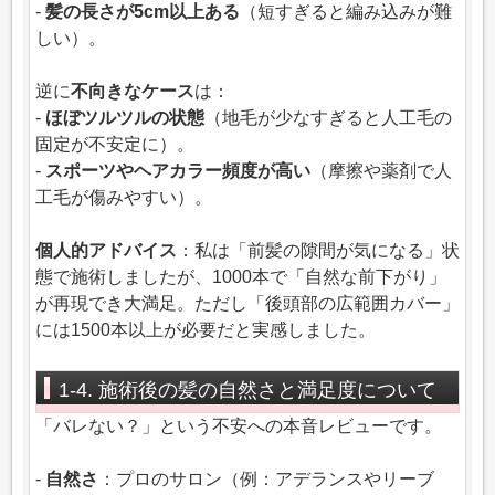
-
髪の長さが5cm以上ある
（短すぎると編み込みが難
しい）。
逆に
不向きなケース
は：
-
ほぼツルツルの状態
（地毛が少なすぎると人工毛の
固定が不安定に）。
-
スポーツやヘアカラー頻度が高い
（摩擦や薬剤で人
工毛が傷みやすい）。
個人的アドバイス
：私は「前髪の隙間が気になる」状
態で施術しましたが、1000本で「自然な前下がり」
が再現でき大満足。ただし「後頭部の広範囲カバー」
には1500本以上が必要だと実感しました。
1-4. 施術後の髪の自然さと満足度について
「バレない？」という不安への本音レビューです。
-
自然さ
：プロのサロン（例：アデランスやリーブ