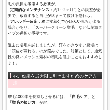
毛の負担を考慮する必要が。
-
定期的なメンテナンス
：約1～2ヶ月ごとの調整が必
要で、放置すると自毛が絡まって抜ける恐れも。
-
アレルギー反応
：稀に接着剤でかゆみや赤みが出る
場合があり、「スーパークリーン増毛」など低刺激タ
イプの選択が重要です。
過去に増毛を試しましたが、汗をかきやすい夏場は
「頭皮が蒸れる」のが悩みでした。対策として、通気
性の良いメッシュ素材の増毛を選ぶことをおすすめし
ます。
4-3. 効果を最大限に引き出すためのケア方
法
増毛1000本を長持ちさせるには、
「自毛ケア」と
「増毛の扱い方」
が鍵。