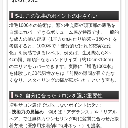
れるために
5-1. この記事のポイントのおさらい
増毛1000本の施術は、額の生え際や頭頂部の薄毛を
自然にカバーできるボリューム感が特徴です。一般的
な成人の髪の密度（1平方cmあたり約80～150本）を
考慮すると、1000本で「部分的だけれど確実な変
化」を実感できるレベル。例えば、生え際なら3～
4cm幅、頭頂部ならハンドサイズ（約10cm×10cm）
のエリアをカバーできます。実際に「増毛1000本」
を体験した30代男性からは「前髪の隙間が目立たな
くなり、スタイリングの幅が広がった」という声も。
5-2. 自分に合ったサロンを選ぶ重要性
増毛サロン選びで失敗しないポイントは3つ：
-
技術力の見極め
：例えば「アデランス」や「リアル
ヘア」では無料カウンセリング時に髪質に合わせた接
着方法（医療用接着剤or特殊ネット）を提案。