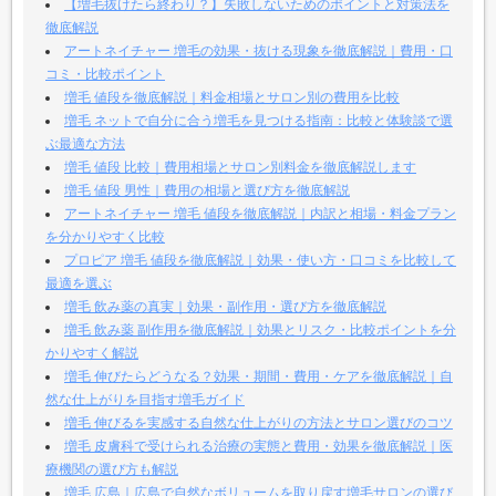
【増毛抜けたら終わり？】失敗しないためのポイントと対策法を
徹底解説
アートネイチャー 増毛の効果・抜ける現象を徹底解説｜費用・口
コミ・比較ポイント
増毛 値段を徹底解説｜料金相場とサロン別の費用を比較
増毛 ネットで自分に合う増毛を見つける指南：比較と体験談で選
ぶ最適な方法
増毛 値段 比較｜費用相場とサロン別料金を徹底解説します
増毛 値段 男性｜費用の相場と選び方を徹底解説
アートネイチャー 増毛 値段を徹底解説｜内訳と相場・料金プラン
を分かりやすく比較
プロピア 増毛 値段を徹底解説｜効果・使い方・口コミを比較して
最適を選ぶ
増毛 飲み薬の真実｜効果・副作用・選び方を徹底解説
増毛 飲み薬 副作用を徹底解説｜効果とリスク・比較ポイントを分
かりやすく解説
増毛 伸びたらどうなる？効果・期間・費用・ケアを徹底解説｜自
然な仕上がりを目指す増毛ガイド
増毛 伸びるを実感する自然な仕上がりの方法とサロン選びのコツ
増毛 皮膚科で受けられる治療の実態と費用・効果を徹底解説｜医
療機関の選び方も解説
増毛 広島｜広島で自然なボリュームを取り戻す増毛サロンの選び