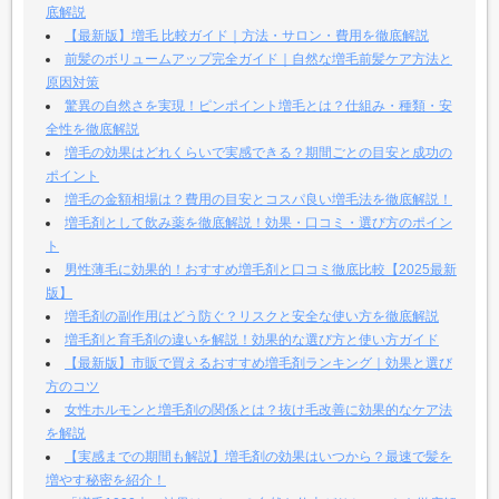
底解説
【最新版】増毛 比較ガイド｜方法・サロン・費用を徹底解説
前髪のボリュームアップ完全ガイド｜自然な増毛前髪ケア方法と
原因対策
驚異の自然さを実現！ピンポイント増毛とは？仕組み・種類・安
全性を徹底解説
増毛の効果はどれくらいで実感できる？期間ごとの目安と成功の
ポイント
増毛の金額相場は？費用の目安とコスパ良い増毛法を徹底解説！
増毛剤として飲み薬を徹底解説！効果・口コミ・選び方のポイン
ト
男性薄毛に効果的！おすすめ増毛剤と口コミ徹底比較【2025最新
版】
増毛剤の副作用はどう防ぐ？リスクと安全な使い方を徹底解説
増毛剤と育毛剤の違いを解説！効果的な選び方と使い方ガイド
【最新版】市販で買えるおすすめ増毛剤ランキング｜効果と選び
方のコツ
女性ホルモンと増毛剤の関係とは？抜け毛改善に効果的なケア法
を解説
【実感までの期間も解説】増毛剤の効果はいつから？最速で髪を
増やす秘密を紹介！