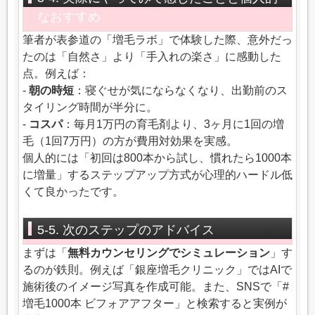
なおすすめ
筆者が表参道の「増毛ラボ」で体験した際、意外だっ
たのは「自然さ」より「手入れの楽さ」に感動した
点。例えば：
-
朝の時短
：寝ぐせが気にならなくなり、出勤前のス
タイリング時間が半分に。
-
コスパ
：毎月1万円の育毛剤より、3ヶ月に1回の増
毛（1回7万円）の方が費用対効果を実感。
個人的には「初回は800本から試し、慣れたら1000本
に増量」するステップアップ方式が心理的ハードル低
くて良かったです。
5-5. 次のステップのアドバイス
まずは「
無料カウンセリングでシミュレーション
」す
るのが鉄則。例えば「銀座増毛クリニック」ではAIで
施術後のイメージ写真を作成可能。また、SNSで「#
増毛1000本 ビフォアアフター」と検索すると実例が