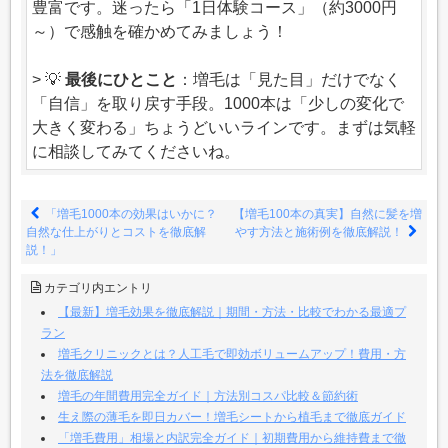
豊富です。迷ったら「1日体験コース」（約3000円
～）で感触を確かめてみましょう！
> 💡
最後にひとこと
：増毛は「見た目」だけでなく
「自信」を取り戻す手段。1000本は「少しの変化で
大きく変わる」ちょうどいいラインです。まずは気軽
に相談してみてくださいね。
「増毛1000本の効果はいかに？
【増毛100本の真実】自然に髪を増
自然な仕上がりとコストを徹底解
やす方法と施術例を徹底解説！
説！」
カテゴリ内エントリ
【最新】増毛効果を徹底解説｜期間・方法・比較でわかる最適プ
ラン
増毛クリニックとは？人工毛で即効ボリュームアップ！費用・方
法を徹底解説
増毛の年間費用完全ガイド｜方法別コスパ比較＆節約術
生え際の薄毛を即日カバー！増毛シートから植毛まで徹底ガイド
「増毛費用」相場と内訳完全ガイド｜初期費用から維持費まで徹