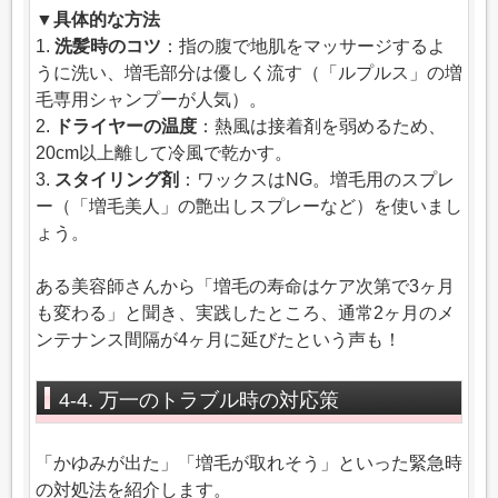
▼具体的な方法
1.
洗髪時のコツ
：指の腹で地肌をマッサージするよ
うに洗い、増毛部分は優しく流す（「ルプルス」の増
毛専用シャンプーが人気）。
2.
ドライヤーの温度
：熱風は接着剤を弱めるため、
20cm以上離して冷風で乾かす。
3.
スタイリング剤
：ワックスはNG。増毛用のスプレ
ー（「増毛美人」の艶出しスプレーなど）を使いまし
ょう。
ある美容師さんから「増毛の寿命はケア次第で3ヶ月
も変わる」と聞き、実践したところ、通常2ヶ月のメ
ンテナンス間隔が4ヶ月に延びたという声も！
4-4. 万一のトラブル時の対応策
「かゆみが出た」「増毛が取れそう」といった緊急時
の対処法を紹介します。