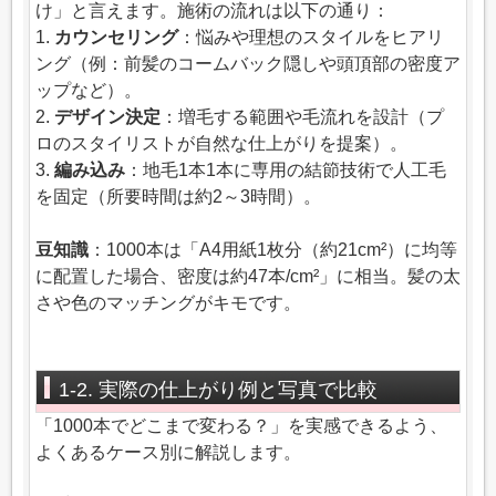
け」と言えます。施術の流れは以下の通り：
1.
カウンセリング
：悩みや理想のスタイルをヒアリ
ング（例：前髪のコームバック隠しや頭頂部の密度ア
ップなど）。
2.
デザイン決定
：増毛する範囲や毛流れを設計（プ
ロのスタイリストが自然な仕上がりを提案）。
3.
編み込み
：地毛1本1本に専用の結節技術で人工毛
を固定（所要時間は約2～3時間）。
豆知識
：1000本は「A4用紙1枚分（約21cm²）に均等
に配置した場合、密度は約47本/cm²」に相当。髪の太
さや色のマッチングがキモです。
1-2. 実際の仕上がり例と写真で比較
「1000本でどこまで変わる？」を実感できるよう、
よくあるケース別に解説します。