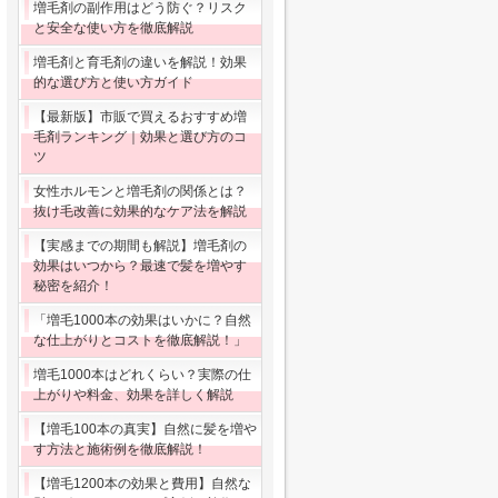
増毛剤の副作用はどう防ぐ？リスク
と安全な使い方を徹底解説
増毛剤と育毛剤の違いを解説！効果
的な選び方と使い方ガイド
【最新版】市販で買えるおすすめ増
毛剤ランキング｜効果と選び方のコ
ツ
女性ホルモンと増毛剤の関係とは？
抜け毛改善に効果的なケア法を解説
【実感までの期間も解説】増毛剤の
効果はいつから？最速で髪を増やす
秘密を紹介！
「増毛1000本の効果はいかに？自然
な仕上がりとコストを徹底解説！」
増毛1000本はどれくらい？実際の仕
上がりや料金、効果を詳しく解説
【増毛100本の真実】自然に髪を増や
す方法と施術例を徹底解説！
【増毛1200本の効果と費用】自然な