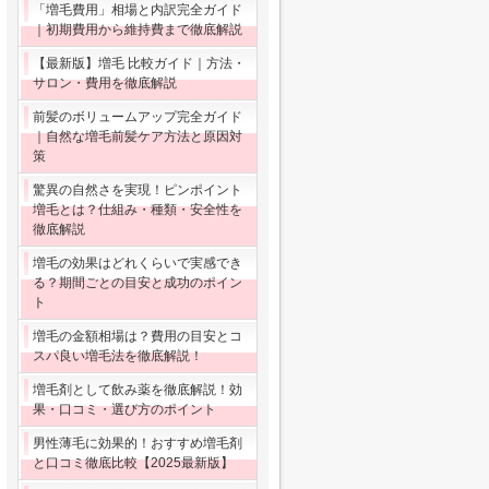
「増毛費用」相場と内訳完全ガイド
｜初期費用から維持費まで徹底解説
【最新版】増毛 比較ガイド｜方法・
サロン・費用を徹底解説
前髪のボリュームアップ完全ガイド
｜自然な増毛前髪ケア方法と原因対
策
驚異の自然さを実現！ピンポイント
増毛とは？仕組み・種類・安全性を
徹底解説
増毛の効果はどれくらいで実感でき
る？期間ごとの目安と成功のポイン
ト
増毛の金額相場は？費用の目安とコ
スパ良い増毛法を徹底解説！
増毛剤として飲み薬を徹底解説！効
果・口コミ・選び方のポイント
男性薄毛に効果的！おすすめ増毛剤
と口コミ徹底比較【2025最新版】