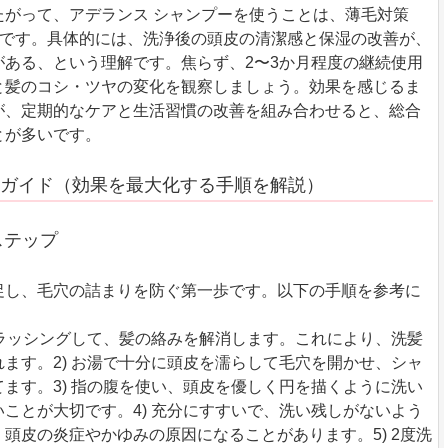
たがって、アデランス シャンプーを使うことは、薄毛対策
的です。具体的には、洗浄後の頭皮の清潔感と保湿の改善が、
ある、という理解です。焦らず、2〜3か月程度の継続使用
と髪のコシ・ツヤの変化を観察しましょう。効果を感じるま
が、定期的なケアと生活習慣の改善を組み合わせると、総合
とが多いです。
実践ガイド（効果を最大化する手順を解説）
ステップ
促し、毛穴の詰まりを防ぐ第一歩です。以下の手順を参考に
ブラッシングして、髪の絡みを解消します。これにより、洗髪
ます。2) お湯で十分に頭皮を濡らして毛穴を開かせ、シャ
ます。3) 指の腹を使い、頭皮を優しく円を描くように洗い
ことが大切です。4) 充分にすすいで、洗い残しがないよう
頭皮の炎症やかゆみの原因になることがあります。5) 2度洗