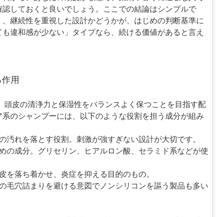
確認しておくと良いでしょう。ここでの結論はシンプルで
く、継続性を重視した設計かどうかが、はじめの判断基準に
ても違和感が少ない」タイプなら、続ける価値があると言え
る作用
は、頭皮の清浄力と保湿性をバランスよく保つことを目指す配
ア系のシャンプーには、以下のような役割を担う成分が組み
皮の汚れを落とす役割。刺激が強すぎない設計が大切です。
ための成分。グリセリン、ヒアルロン酸、セラミド系などが使
頭皮を落ち着かせ、炎症を抑える目的のもの。
皮の毛穴詰まりを避ける意図でノンシリコンを謳う製品も多い