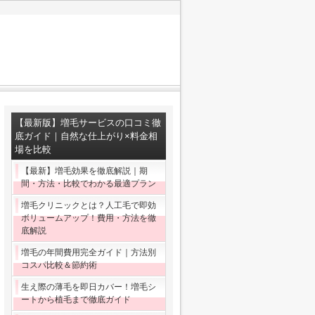
【最新版】増毛サービスの口コミ徹
底ガイド｜自然な仕上がり×料金相
場を比較
【最新】増毛効果を徹底解説｜期
間・方法・比較でわかる最適プラン
増毛クリニックとは？人工毛で即効
ボリュームアップ！費用・方法を徹
底解説
増毛の年間費用完全ガイド｜方法別
コスパ比較＆節約術
生え際の薄毛を即日カバー！増毛シ
ートから植毛まで徹底ガイド