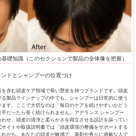
ーの基礎知識（このセクションで製品の全体像を把握）
ブランドとシャンプーの位置づけ
策を含む頭皮ケア領域で長い歴史を持つブランドです。頭皮
げる製品ラインナップの中でも、シャンプーは日常的に使う
います。ここで大切なのは「毎日のケアを続けやすいかどう
苦手だったら長く続けられません。アデランス シャンプー
合わせ、頭皮の清浄と柔らかさを両立させる設計を謳ってい
式サイトや取扱説明書では「頭皮環境の整備をサポートする
されがち。あなたの頭皮が敏感で、薬剤や香りに過敏な人で