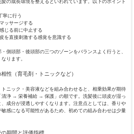
毛髪の成長環境を整えるといわれています。以下のポイント
く丁寧に行う
にマッサージする
を感じる前に中止する
頭皮を直接刺激する感覚を意識する
部・側頭部・後頭部の三つのゾーンをバランスよく行うと、
くなります。
との相性（育毛剤・トニックなど）
・トニック・美容液などを組み合わせると、相乗効果が期待
清浄 → 栄養補給 → 保護」の順です。洗髪後に頭皮が湿っ
と、成分が浸透しやすくなります。注意点としては、香りや
が敏感になる可能性があるため、初めての組み合わせは少量
。
までの期間と評価指標