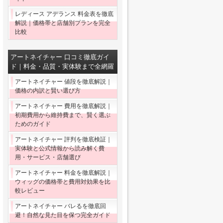
レディース アデランス 料金表を徹底
解説｜価格帯と店舗別プランを完全
比較
アートネイチャー 口コミ徹底ガイ
ド｜料金・品質・実体験まで全網羅
アートネイチャー 値段を徹底解説｜
価格の内訳と賢い選び方
アートネイチャー 費用を徹底解説｜
初期費用から維持費まで、賢く選ぶ
ためのガイド
アートネイチャー 評判を徹底検証｜
実体験と公式情報から読み解く費
用・サービス・店舗選び
アートネイチャー 料金を徹底解説｜
ウィッグの価格帯と費用対効果を比
較レビュー
アートネイチャー バレるを徹底回
避！自然な見た目を保つ完全ガイド