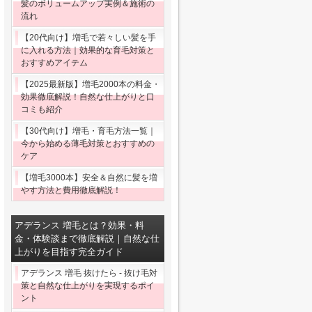
髪のボリュームアップ実例＆施術の
流れ
【20代向け】増毛で若々しい髪を手
に入れる方法｜効果的な育毛対策と
おすすめアイテム
【2025最新版】増毛2000本の料金・
効果徹底解説！自然な仕上がりと口
コミも紹介
【30代向け】増毛・育毛方法一覧｜
今から始める薄毛対策とおすすめの
ケア
【増毛3000本】安全＆自然に髪を増
やす方法と費用徹底解説！
アデランス 増毛とは？効果・料
金・体験談まで徹底解説｜自然な仕
上がりを目指す完全ガイド
アデランス 増毛 抜けたら - 抜け毛対
策と自然な仕上がりを実現するポイ
ント