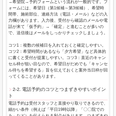
→希望院→予約フォームという流れが一般的です。フ
ォームには、希望日（第1候補～第3候補）、希望時
間帯、施術部位、連絡方法（電話・メール）などの入
力欄があります。入力後、受付から確認のメールや電
話が来て「仮予約」→「確定」と進むことが多いの
で、送信後はメールをしっかりチェックしましょう。
コツ1：複数の候補日を入れておくと確定しやすい。
コツ2：希望時間があるなら「夕方希望」など具体的
に書くと受付が提案しやすい。コツ3：直近のキャン
セル枠が狙い目なので、希望日がだめでも「キャンセ
ル待ちを希望する」旨を伝えておくと案外当日枠が回
ってくることがあります。
2-2. 電話予約のコツとつまずきやすいポイン
ト
電話予約は受付スタッフと直接やり取りできるので、
細かい条件（例えば「平日19時以降」「〇〇院での
み」など）を伝えられる利点があります。つまずきや